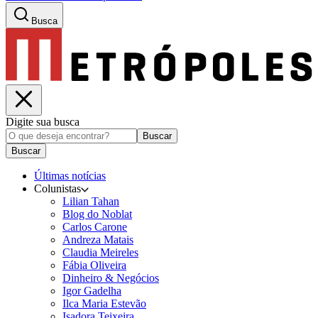
Busca
Digite sua busca
Buscar
Buscar
Últimas notícias
Colunistas
Lilian Tahan
Blog do Noblat
Carlos Carone
Andreza Matais
Claudia Meireles
Fábia Oliveira
Dinheiro & Negócios
Igor Gadelha
Ilca Maria Estevão
Isadora Teixeira