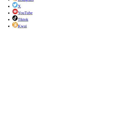
X
YouTube
Tiktok
Kwai