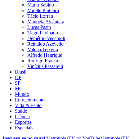
Mario Sabino
Mirelle Pinheiro
Tácio Lorran
Manoela Alcântara
Lucas Pasin
Tiago Pavinatto
Demétrio Vecchioli
Reinaldo Azevedo
Milena Teixeira
Alfredo Henrique
Rodrigo França
Vinícius Passarelli
Brasil
DF
SP
MG
Mundo
Entretenimento
Vida & Estilo
Saúde
Ciência
Esportes
Especiais
Inscreva-se no canal
MetrópolesTV no
YouTube
MetrópolesTV