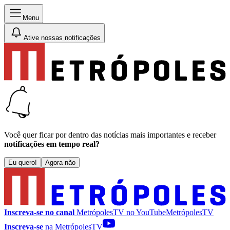
Menu
Ative nossas notificações
Você quer ficar por dentro das notícias mais importantes e receber
notificações em tempo real?
Eu quero!
Agora não
Inscreva-se no canal
MetrópolesTV no
YouTube
MetrópolesTV
Inscreva-se
na MetrópolesTV