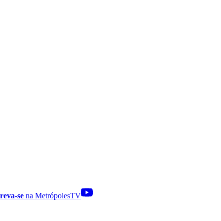
reva-se
na MetrópolesTV