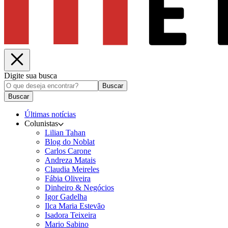
Digite sua busca
Buscar
Buscar
Últimas notícias
Colunistas
Lilian Tahan
Blog do Noblat
Carlos Carone
Andreza Matais
Claudia Meireles
Fábia Oliveira
Dinheiro & Negócios
Igor Gadelha
Ilca Maria Estevão
Isadora Teixeira
Mario Sabino