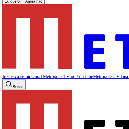
Eu quero!
Agora não
Inscreva-se no canal
MetrópolesTV no
YouTube
MetrópolesTV
Insc
Busca