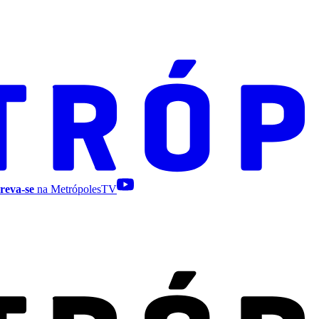
reva-se
na MetrópolesTV