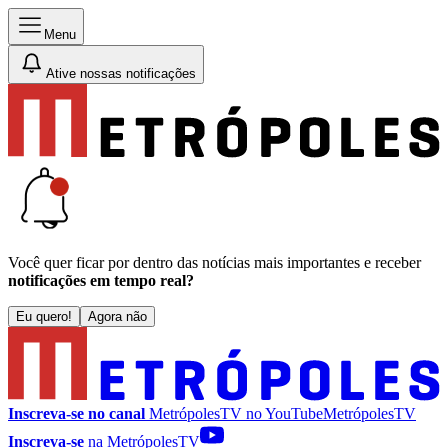
Menu
Ative nossas notificações
Você quer ficar por dentro das notícias mais importantes e receber
notificações em tempo real?
Eu quero!
Agora não
Inscreva-se no canal
MetrópolesTV no
YouTube
MetrópolesTV
Inscreva-se
na MetrópolesTV