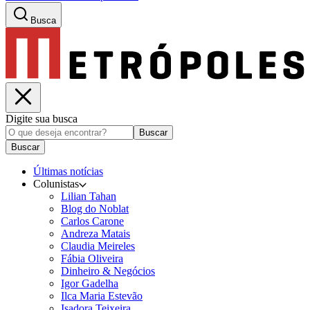
Busca
Digite sua busca
Buscar
Buscar
Últimas notícias
Colunistas
Lilian Tahan
Blog do Noblat
Carlos Carone
Andreza Matais
Claudia Meireles
Fábia Oliveira
Dinheiro & Negócios
Igor Gadelha
Ilca Maria Estevão
Isadora Teixeira