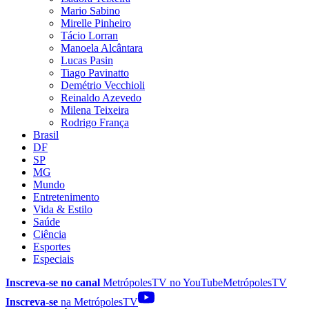
Mario Sabino
Mirelle Pinheiro
Tácio Lorran
Manoela Alcântara
Lucas Pasin
Tiago Pavinatto
Demétrio Vecchioli
Reinaldo Azevedo
Milena Teixeira
Rodrigo França
Brasil
DF
SP
MG
Mundo
Entretenimento
Vida & Estilo
Saúde
Ciência
Esportes
Especiais
Inscreva-se no canal
MetrópolesTV no
YouTube
MetrópolesTV
Inscreva-se
na MetrópolesTV