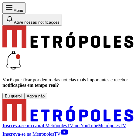
Menu
Ative nossas notificações
Você quer ficar por dentro das notícias mais importantes e receber
notificações em tempo real?
Eu quero!
Agora não
Inscreva-se no canal
MetrópolesTV no
YouTube
MetrópolesTV
Inscreva-se
na MetrópolesTV