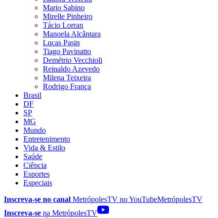
Mario Sabino
Mirelle Pinheiro
Tácio Lorran
Manoela Alcântara
Lucas Pasin
Tiago Pavinatto
Demétrio Vecchioli
Reinaldo Azevedo
Milena Teixeira
Rodrigo França
Brasil
DF
SP
MG
Mundo
Entretenimento
Vida & Estilo
Saúde
Ciência
Esportes
Especiais
Inscreva-se no canal
MetrópolesTV no
YouTube
MetrópolesTV
Inscreva-se
na MetrópolesTV