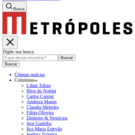
Busca
Digite sua busca
Buscar
Buscar
Últimas notícias
Colunistas
Lilian Tahan
Blog do Noblat
Carlos Carone
Andreza Matais
Claudia Meireles
Fábia Oliveira
Dinheiro & Negócios
Igor Gadelha
Ilca Maria Estevão
Isadora Teixeira