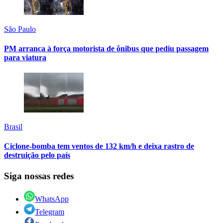
São Paulo
PM arranca à força motorista de ônibus que pediu passagem
para viatura
Brasil
Ciclone-bomba tem ventos de 132 km/h e deixa rastro de
destruição pelo país
Siga nossas redes
WhatsApp
Telegram