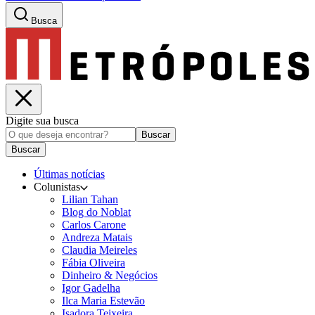
Busca
Digite sua busca
Buscar
Buscar
Últimas notícias
Colunistas
Lilian Tahan
Blog do Noblat
Carlos Carone
Andreza Matais
Claudia Meireles
Fábia Oliveira
Dinheiro & Negócios
Igor Gadelha
Ilca Maria Estevão
Isadora Teixeira