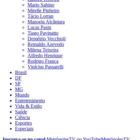
Mario Sabino
Mirelle Pinheiro
Tácio Lorran
Manoela Alcântara
Lucas Pasin
Tiago Pavinatto
Demétrio Vecchioli
Reinaldo Azevedo
Milena Teixeira
Alfredo Henrique
Rodrigo França
Vinícius Passarelli
Brasil
DF
SP
MG
Mundo
Entretenimento
Vida & Estilo
Saúde
Ciência
Esportes
Especiais
Inscreva-se no canal
MetrópolesTV no
YouTube
MetrópolesTV