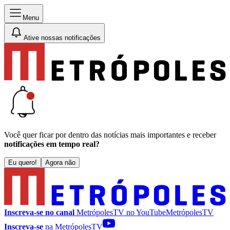
Menu
Ative nossas notificações
Você quer ficar por dentro das notícias mais importantes e receber
notificações em tempo real?
Eu quero!
Agora não
Inscreva-se no canal
MetrópolesTV no
YouTube
MetrópolesTV
Inscreva-se
na MetrópolesTV