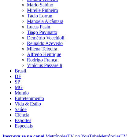
Mario Sabino
Mirelle Pinheiro
Tácio Lorran
Manoela Alcântara
Lucas Pasin
Tiago Pavinatto
Demétrio Vecchioli
Reinaldo Azevedo
Milena Teixeira
Alfredo Henrique
Rodrigo França
Vinícius Passarelli
Brasil
DF
SP
MG
Mundo
Entretenimento
Vida & Estilo
Saúde
Ciência
Esportes
Especiais
Inscreva-se no canal
MetrópolesTV no
YouTube
MetrópolesTV