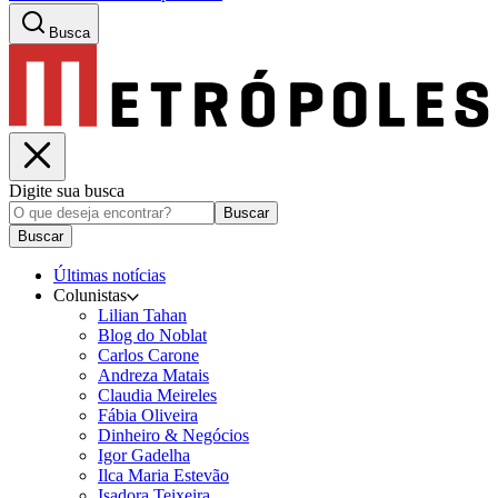
Busca
Digite sua busca
Buscar
Buscar
Últimas notícias
Colunistas
Lilian Tahan
Blog do Noblat
Carlos Carone
Andreza Matais
Claudia Meireles
Fábia Oliveira
Dinheiro & Negócios
Igor Gadelha
Ilca Maria Estevão
Isadora Teixeira