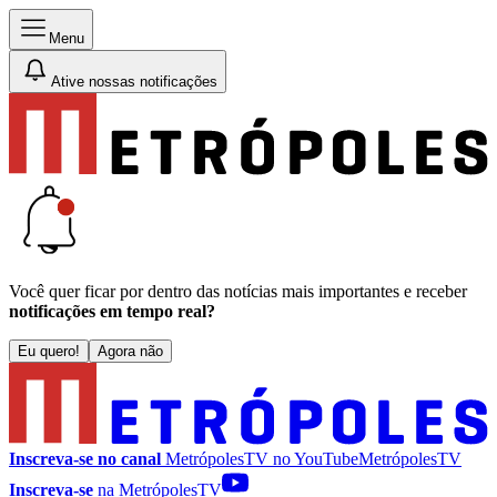
Menu
Ative nossas notificações
Você quer ficar por dentro das notícias mais importantes e receber
notificações em tempo real?
Eu quero!
Agora não
Inscreva-se no canal
MetrópolesTV no
YouTube
MetrópolesTV
Inscreva-se
na MetrópolesTV