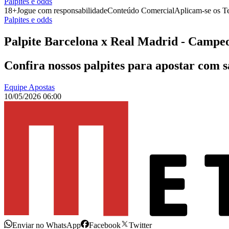
Palpites e odds
18+
Jogue com responsabilidade
Conteúdo Comercial
Aplicam-se os T
Palpites e odds
Palpite Barcelona x Real Madrid - Campeo
Confira nossos palpites para apostar com 
Equipe Apostas
10/05/2026 06:00
Enviar no WhatsApp
Facebook
Twitter