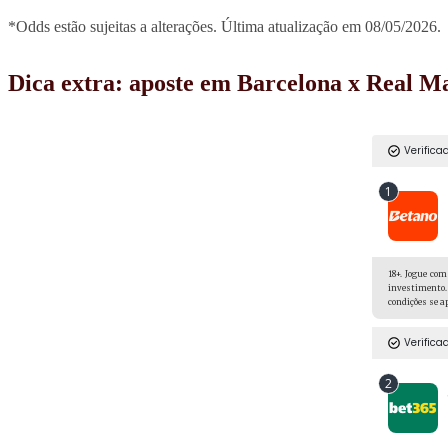
*Odds estão sujeitas a alterações. Última atualização em 08/05/2026.
Dica extra: aposte em Barcelona x Real Ma