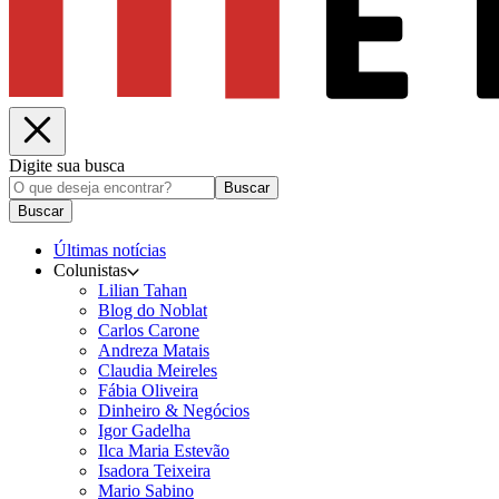
Digite sua busca
Buscar
Buscar
Últimas notícias
Colunistas
Lilian Tahan
Blog do Noblat
Carlos Carone
Andreza Matais
Claudia Meireles
Fábia Oliveira
Dinheiro & Negócios
Igor Gadelha
Ilca Maria Estevão
Isadora Teixeira
Mario Sabino