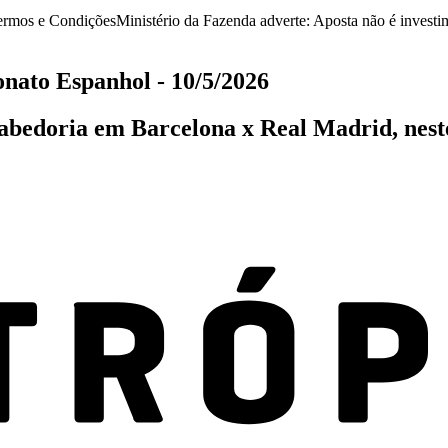
ermos e Condições
Ministério da Fazenda adverte: Aposta não é investi
nato Espanhol - 10/5/2026
sabedoria em Barcelona x Real Madrid, nest