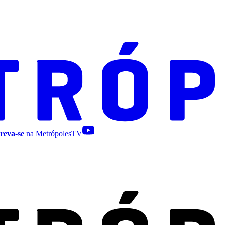
reva-se
na MetrópolesTV