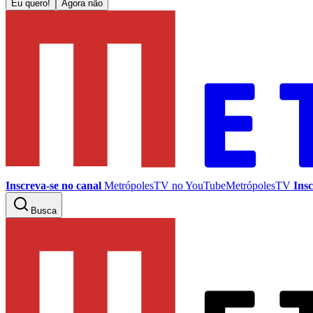
Eu quero!
Agora não
Inscreva-se no canal
MetrópolesTV no
YouTube
MetrópolesTV
Insc
Busca