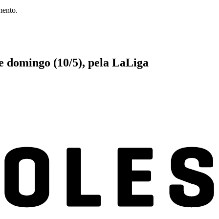
mento.
e domingo (10/5), pela LaLiga