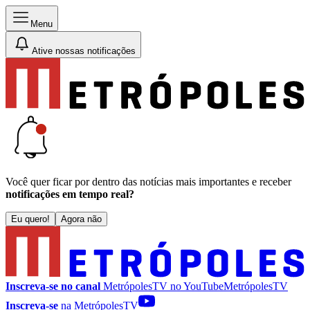
Menu
Ative nossas notificações
Você quer ficar por dentro das notícias mais importantes e receber
notificações em tempo real?
Eu quero!
Agora não
Inscreva-se no canal
MetrópolesTV no
YouTube
MetrópolesTV
Inscreva-se
na MetrópolesTV