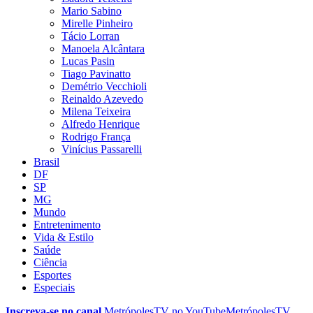
Mario Sabino
Mirelle Pinheiro
Tácio Lorran
Manoela Alcântara
Lucas Pasin
Tiago Pavinatto
Demétrio Vecchioli
Reinaldo Azevedo
Milena Teixeira
Alfredo Henrique
Rodrigo França
Vinícius Passarelli
Brasil
DF
SP
MG
Mundo
Entretenimento
Vida & Estilo
Saúde
Ciência
Esportes
Especiais
Inscreva-se no canal
MetrópolesTV no
YouTube
MetrópolesTV