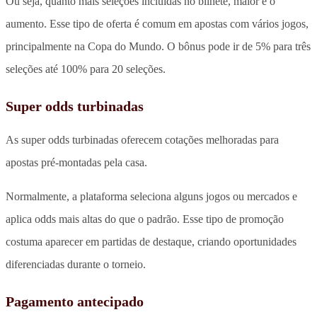
Ou seja, quanto mais seleções incluídas no bilhete, maior é o
aumento. Esse tipo de oferta é comum em apostas com vários jogos,
principalmente na Copa do Mundo. O bônus pode ir de 5% para três
seleções até 100% para 20 seleções.
Super odds turbinadas
As super odds turbinadas oferecem cotações melhoradas para
apostas pré-montadas pela casa.
Normalmente, a plataforma seleciona alguns jogos ou mercados e
aplica odds mais altas do que o padrão. Esse tipo de promoção
costuma aparecer em partidas de destaque, criando oportunidades
diferenciadas durante o torneio.
Pagamento antecipado