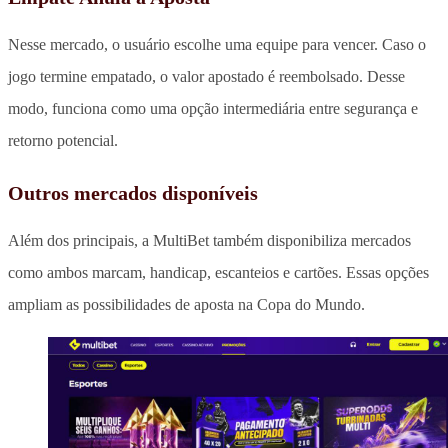
Nesse mercado, o usuário escolhe uma equipe para vencer. Caso o
jogo termine empatado, o valor apostado é reembolsado. Desse
modo, funciona como uma opção intermediária entre segurança e
retorno potencial.
Outros mercados disponíveis
Além dos principais, a MultiBet também disponibiliza mercados
como ambos marcam, handicap, escanteios e cartões. Essas opções
ampliam as possibilidades de aposta na Copa do Mundo.