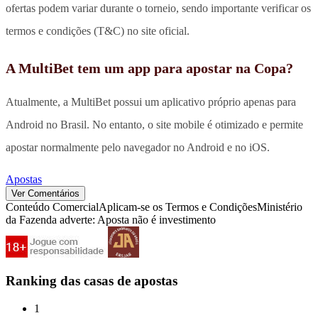
ofertas podem variar durante o torneio, sendo importante verificar os
termos e condições (T&C) no site oficial.
A MultiBet tem um app para apostar na Copa?
Atualmente, a MultiBet possui um aplicativo próprio apenas para
Android no Brasil. No entanto, o site mobile é otimizado e permite
apostar normalmente pelo navegador no Android e no iOS.
Apostas
Ver Comentários
Conteúdo Comercial
Aplicam-se os Termos e Condições
Ministério
da Fazenda adverte: Aposta não é investimento
Ranking das casas de apostas
1