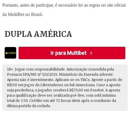
Portanto, antes de participar, é necessário ler as regras no site oficial
da MultiBet no Brasil.