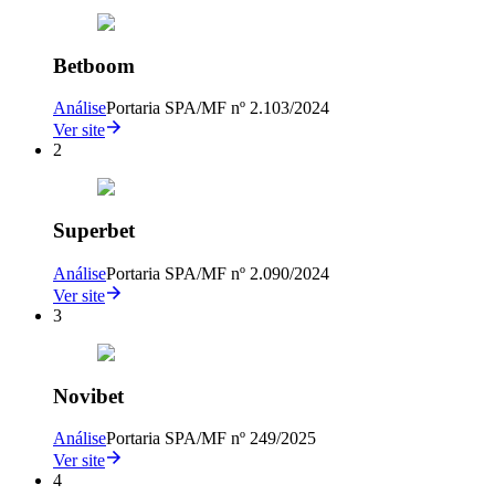
Betboom
Análise
Portaria SPA/MF nº 2.103/2024
Ver site
2
Superbet
Análise
Portaria SPA/MF nº 2.090/2024
Ver site
3
Novibet
Análise
Portaria SPA/MF nº 249/2025
Ver site
4