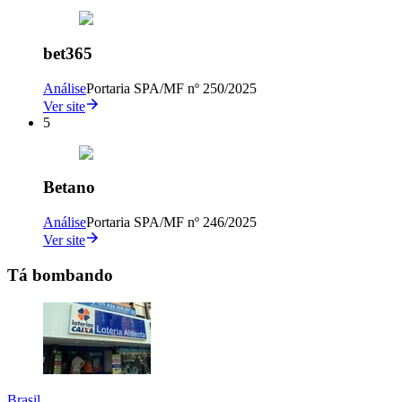
bet365
Análise
Portaria SPA/MF nº 250/2025
Ver site
5
Betano
Análise
Portaria SPA/MF nº 246/2025
Ver site
Tá bombando
Brasil