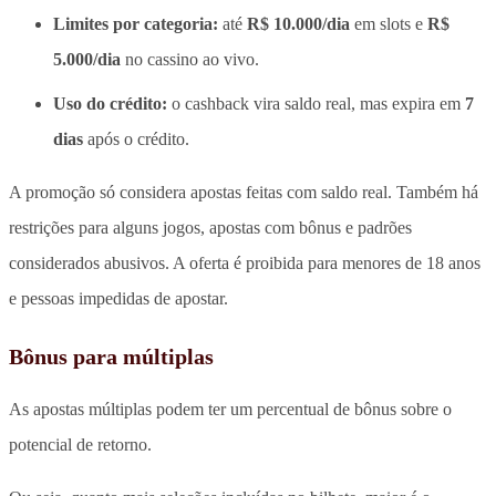
Limites por categoria:
até
R$ 10.000/dia
em slots e
R$
5.000/dia
no cassino ao vivo.
Uso do crédito:
o cashback vira saldo real, mas expira em
7
dias
após o crédito.
A promoção só considera apostas feitas com saldo real. Também há
restrições para alguns jogos, apostas com bônus e padrões
considerados abusivos. A oferta é proibida para menores de 18 anos
e pessoas impedidas de apostar.
Bônus para múltiplas
As apostas múltiplas podem ter um percentual de bônus sobre o
potencial de retorno.