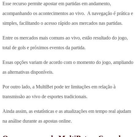
Esse recurso permite apostar em partidas em andamento,
acompanhando os acontecimentos ao vivo. A navegação é prática e
simples, facilitando o acesso rápido aos mercados nas partidas.
Entre os mercados mais comuns ao vivo, estão resultado do jogo,
total de gols e próximos eventos da partida.
Essas opções variam de acordo com o momento do jogo, ampliando
as alternativas disponíveis.
Por outro lado, a MultiBet pode ter limitações em relação à
transmissão ao vivo de esportes tradicionais.
Ainda assim, as estatísticas e as atualizações em tempo real ajudam
na análise durante as apostas online.