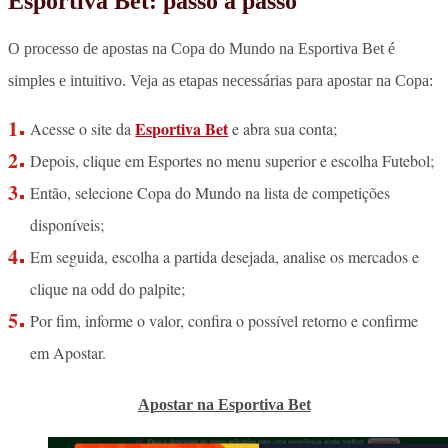
Esportiva Bet: passo a passo
O processo de apostas na Copa do Mundo na Esportiva Bet é
simples e intuitivo. Veja as etapas necessárias para apostar na Copa:
Esportiva Bet
Acesse o site da
e abra sua conta;
Depois, clique em Esportes no menu superior e escolha Futebol;
Então, selecione Copa do Mundo na lista de competições
disponíveis;
Em seguida, escolha a partida desejada, analise os mercados e
clique na odd do palpite;
Por fim, informe o valor, confira o possível retorno e confirme
em Apostar.
Apostar na Esportiva Bet