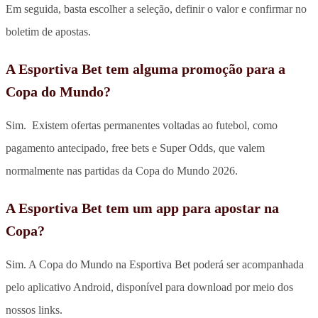
Em seguida, basta escolher a seleção, definir o valor e confirmar no
boletim de apostas.
A Esportiva Bet tem alguma promoção para a
Copa do Mundo?
Sim. Existem ofertas permanentes voltadas ao futebol, como
pagamento antecipado, free bets e Super Odds, que valem
normalmente nas partidas da Copa do Mundo 2026.
A Esportiva Bet tem um app para apostar na
Copa?
Sim. A Copa do Mundo na Esportiva Bet poderá ser acompanhada
pelo aplicativo Android, disponível para download por meio dos
nossos links.