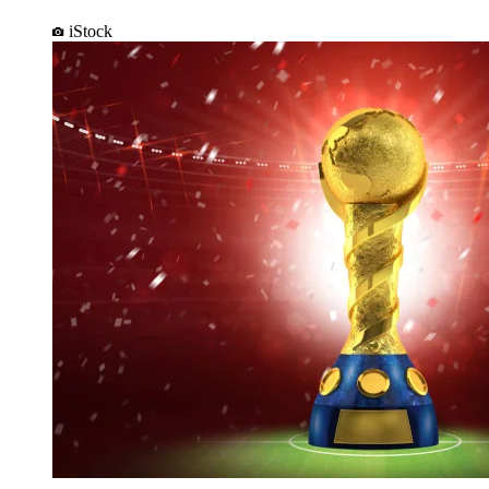
iStock