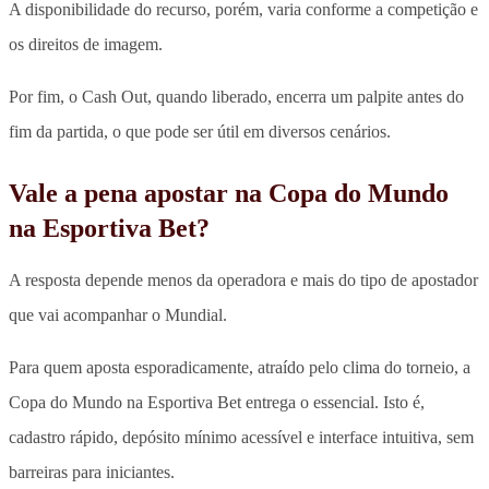
A disponibilidade do recurso, porém, varia conforme a competição e
os direitos de imagem.
Por fim, o Cash Out, quando liberado, encerra um palpite antes do
fim da partida, o que pode ser útil em diversos cenários.
Vale a pena apostar na Copa do Mundo
na Esportiva Bet?
A resposta depende menos da operadora e mais do tipo de apostador
que vai acompanhar o Mundial.
Para quem aposta esporadicamente, atraído pelo clima do torneio, a
Copa do Mundo na Esportiva Bet entrega o essencial. Isto é,
cadastro rápido, depósito mínimo acessível e interface intuitiva, sem
barreiras para iniciantes.