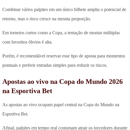
Combinar vários palpites em um único bilhete amplia o potencial de
retorno, mas o risco cresce na mesma proporção.
Em torneios curtos como a Copa, a tentação de montar múltiplas
com favoritos óbvios é alta.
Porém, é recomendável reservar esse tipo de aposta para momentos
pontuais e preferir entradas simples para reduzir os riscos.
Apostas ao vivo na Copa do Mundo 2026
na Esportiva Bet
As apostas ao vivo ocupam papel central na Copa do Mundo na
Esportiva Bet.
Afinal, palpites em tempo real costumam atrair os torcedores durante