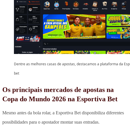
Dentre as melhores casas de apostas, destacamos a plataforma da Esp
bet
Os principais mercados de apostas na
Copa do Mundo 2026 na Esportiva Bet
Mesmo antes da bola rolar, a Esportiva Bet disponibiliza diferentes
possibilidades para o apostador montar suas entradas.