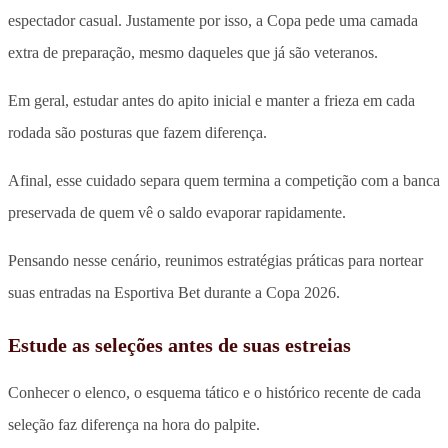
espectador casual. Justamente por isso, a Copa pede uma camada
extra de preparação, mesmo daqueles que já são veteranos.
Em geral, estudar antes do apito inicial e manter a frieza em cada
rodada são posturas que fazem diferença.
Afinal, esse cuidado separa quem termina a competição com a banca
preservada de quem vê o saldo evaporar rapidamente.
Pensando nesse cenário, reunimos estratégias práticas para nortear
suas entradas na Esportiva Bet durante a Copa 2026.
Estude as seleções antes de suas estreias
Conhecer o elenco, o esquema tático e o histórico recente de cada
seleção faz diferença na hora do palpite.