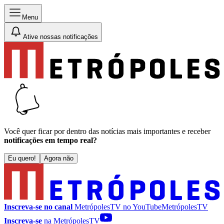
Menu
Ative nossas notificações
Você quer ficar por dentro das notícias mais importantes e receber
notificações em tempo real?
Eu quero!
Agora não
Inscreva-se no canal
MetrópolesTV no
YouTube
MetrópolesTV
Inscreva-se
na MetrópolesTV