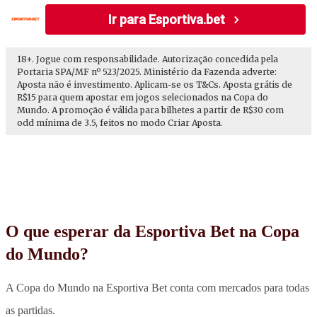
O que esperar da Esportiva Bet na Copa
do Mundo?
A Copa do Mundo na Esportiva Bet conta com mercados para todas
as partidas.