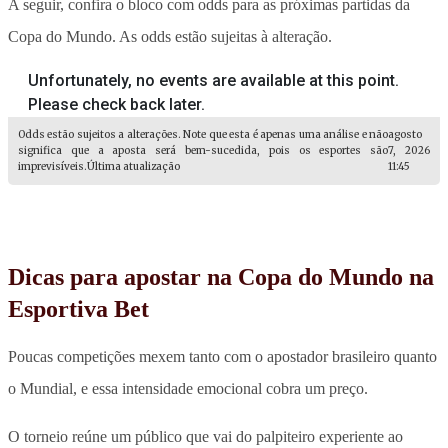
A seguir, confira o bloco com odds para as próximas partidas da
Copa do Mundo. As odds estão sujeitas à alteração.
Dicas para apostar na Copa do Mundo na
Esportiva Bet
Poucas competições mexem tanto com o apostador brasileiro quanto
o Mundial, e essa intensidade emocional cobra um preço.
O torneio reúne um público que vai do palpiteiro experiente ao