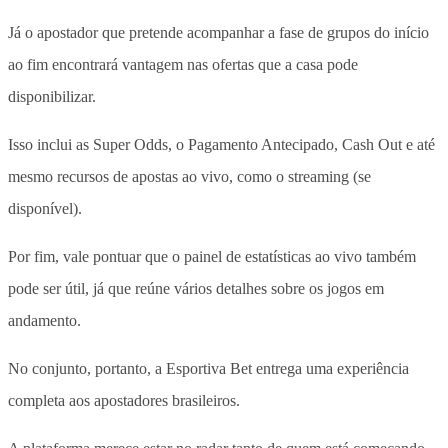
Já o apostador que pretende acompanhar a fase de grupos do início
ao fim encontrará vantagem nas ofertas que a casa pode
disponibilizar.
Isso inclui as Super Odds, o Pagamento Antecipado, Cash Out e até
mesmo recursos de apostas ao vivo, como o streaming (se
disponível).
Por fim, vale pontuar que o painel de estatísticas ao vivo também
pode ser útil, já que reúne vários detalhes sobre os jogos em
andamento.
No conjunto, portanto, a Esportiva Bet entrega uma experiência
completa aos apostadores brasileiros.