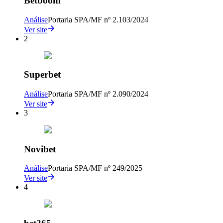
Betboom
Análise
Portaria SPA/MF nº 2.103/2024
Ver site
2
Superbet
Análise
Portaria SPA/MF nº 2.090/2024
Ver site
3
Novibet
Análise
Portaria SPA/MF nº 249/2025
Ver site
4