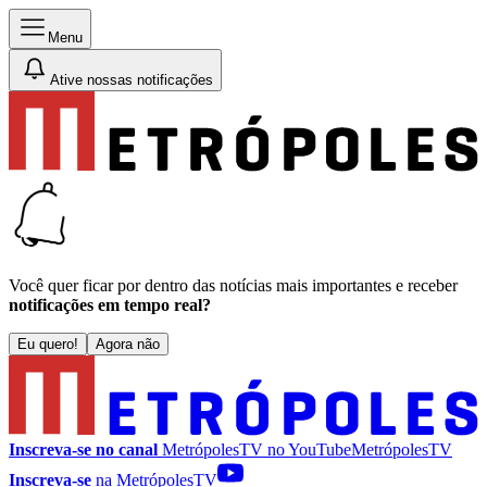
Menu
Ative nossas notificações
Você quer ficar por dentro das notícias mais importantes e receber
notificações em tempo real?
Eu quero!
Agora não
Inscreva-se no canal
MetrópolesTV no
YouTube
MetrópolesTV
Inscreva-se
na MetrópolesTV