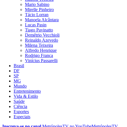
Mario Sabino
Mirelle Pinheiro
Tácio Lorran
Manoela Alcântara
Lucas Pasin
Tiago Pavinatto
Demétrio Vecchioli
Reinaldo Azevedo
Milena Teixeira
Alfredo Henrique
Rodrigo França
Vinícius Passarelli
Brasil
DF
SP
MG
Mundo
Entretenimento
Vida & Estilo
Saúde
Ciência
Esportes
Especiais
Inscreva-se no canal
MetrópolesTV no
YouTube
MetrópolesTV