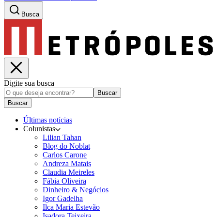
Busca
Digite sua busca
Buscar
Buscar
Últimas notícias
Colunistas
Lilian Tahan
Blog do Noblat
Carlos Carone
Andreza Matais
Claudia Meireles
Fábia Oliveira
Dinheiro & Negócios
Igor Gadelha
Ilca Maria Estevão
Isadora Teixeira