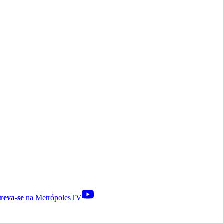
reva-se
na MetrópolesTV