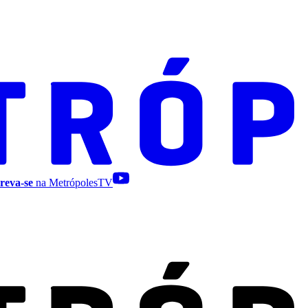
reva-se
na MetrópolesTV