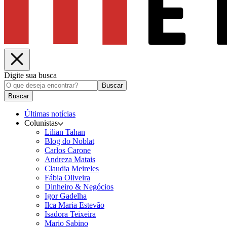
Digite sua busca
Buscar
Buscar
Últimas notícias
Colunistas
Lilian Tahan
Blog do Noblat
Carlos Carone
Andreza Matais
Claudia Meireles
Fábia Oliveira
Dinheiro & Negócios
Igor Gadelha
Ilca Maria Estevão
Isadora Teixeira
Mario Sabino