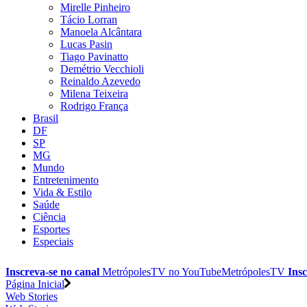
Mirelle Pinheiro
Tácio Lorran
Manoela Alcântara
Lucas Pasin
Tiago Pavinatto
Demétrio Vecchioli
Reinaldo Azevedo
Milena Teixeira
Rodrigo França
Brasil
DF
SP
MG
Mundo
Entretenimento
Vida & Estilo
Saúde
Ciência
Esportes
Especiais
Inscreva-se no canal
MetrópolesTV no
YouTube
MetrópolesTV
Insc
Página Inicial
Web Stories