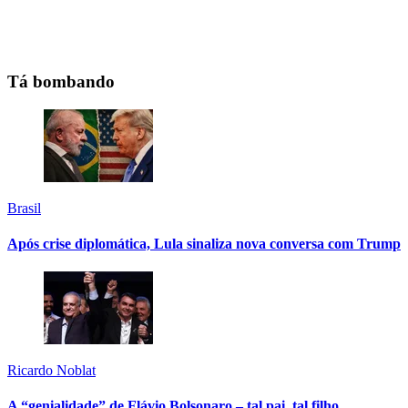
Tá bombando
Brasil
Após crise diplomática, Lula sinaliza nova conversa com Trump
Ricardo Noblat
A “genialidade” de Flávio Bolsonaro – tal pai, tal filho