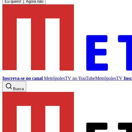
Eu quero!
Agora não
Inscreva-se no canal
MetrópolesTV no
YouTube
MetrópolesTV
Insc
Busca