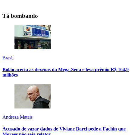
Tá bombando
Brasil
Bolão acerta as dezenas da Mega-Sena e leva prêmio R$ 164,9
milhões
Andreza Matais
Acusado de vazar dados de Viviane Barci pede a Fachin que
Moraes não seja relator