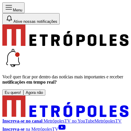
Menu
Ative nossas notificações
Você quer ficar por dentro das notícias mais importantes e receber
notificações em tempo real?
Eu quero!
Agora não
Inscreva-se no canal
MetrópolesTV no
YouTube
MetrópolesTV
Inscreva-se
na MetrópolesTV