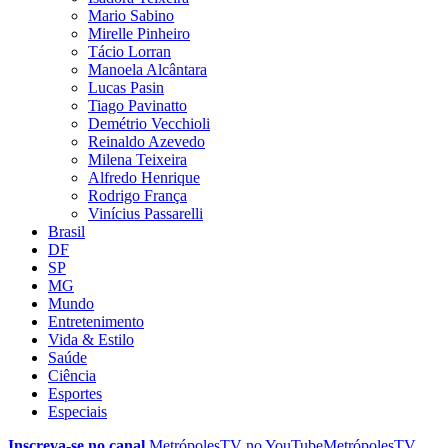
Mario Sabino
Mirelle Pinheiro
Tácio Lorran
Manoela Alcântara
Lucas Pasin
Tiago Pavinatto
Demétrio Vecchioli
Reinaldo Azevedo
Milena Teixeira
Alfredo Henrique
Rodrigo França
Vinícius Passarelli
Brasil
DF
SP
MG
Mundo
Entretenimento
Vida & Estilo
Saúde
Ciência
Esportes
Especiais
Inscreva-se no canal
MetrópolesTV no
YouTube
MetrópolesTV