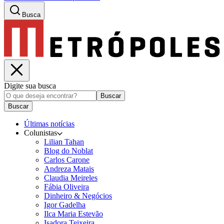
Busca
Digite sua busca
Buscar
Buscar
Últimas notícias
Colunistas
Lilian Tahan
Blog do Noblat
Carlos Carone
Andreza Matais
Claudia Meireles
Fábia Oliveira
Dinheiro & Negócios
Igor Gadelha
Ilca Maria Estevão
Isadora Teixeira