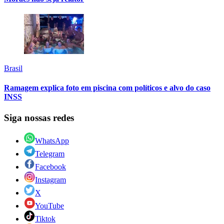
Brasil
Ramagem explica foto em piscina com políticos e alvo do caso
INSS
Siga nossas redes
WhatsApp
Telegram
Facebook
Instagram
X
YouTube
Tiktok