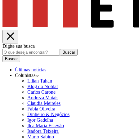
Digite sua busca
Buscar
Buscar
Últimas notícias
Colunistas
Lilian Tahan
Blog do Noblat
Carlos Carone
Andreza Matais
Claudia Meireles
Fábia Oliveira
Dinheiro & Negócios
Igor Gadelha
Ilca Maria Estevão
Isadora Teixeira
Mario Sabino