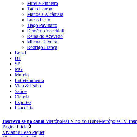
Mirelle Pinheiro
Tácio Lorran
Manoela Alcântara
Lucas Pasin
Tiago Pavinatto
Demétrio Vecchioli
Reinaldo Azevedo
Milena Teixeira
Rodrigo França
Brasil
DF
SP
MG
Mundo
Entretenimento
Vida & Estilo
Saúde
Ciência
Esportes
Especiais
Inscreva-se no canal
MetrópolesTV no
YouTube
MetrópolesTV
Insc
Página Inicial
Vivianne Leão Piquet