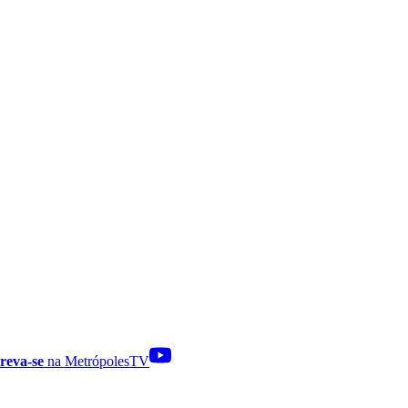
reva-se
na MetrópolesTV