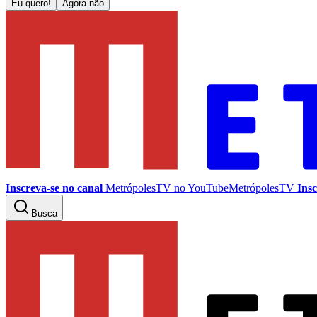
Eu quero!
Agora não
Inscreva-se no canal
MetrópolesTV no
YouTube
MetrópolesTV
Insc
Busca