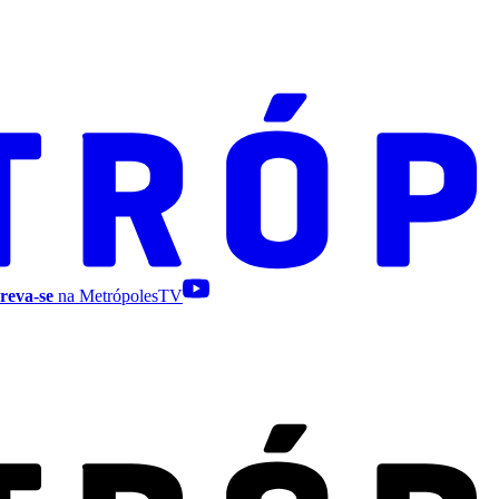
reva-se
na MetrópolesTV