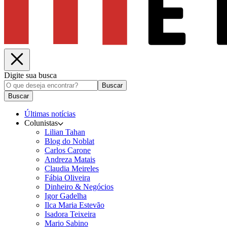
Digite sua busca
Buscar
Buscar
Últimas notícias
Colunistas
Lilian Tahan
Blog do Noblat
Carlos Carone
Andreza Matais
Claudia Meireles
Fábia Oliveira
Dinheiro & Negócios
Igor Gadelha
Ilca Maria Estevão
Isadora Teixeira
Mario Sabino