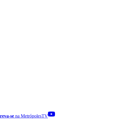
reva-se
na MetrópolesTV