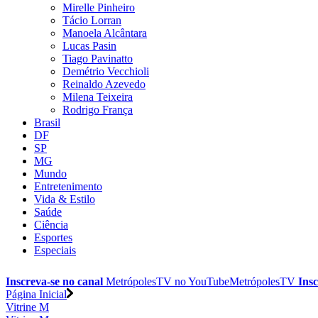
Mirelle Pinheiro
Tácio Lorran
Manoela Alcântara
Lucas Pasin
Tiago Pavinatto
Demétrio Vecchioli
Reinaldo Azevedo
Milena Teixeira
Rodrigo França
Brasil
DF
SP
MG
Mundo
Entretenimento
Vida & Estilo
Saúde
Ciência
Esportes
Especiais
Inscreva-se no canal
MetrópolesTV no
YouTube
MetrópolesTV
Insc
Página Inicial
Vitrine M