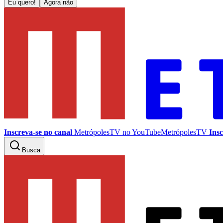
Eu quero!
Agora não
Inscreva-se no canal
MetrópolesTV no
YouTube
MetrópolesTV
Insc
Busca