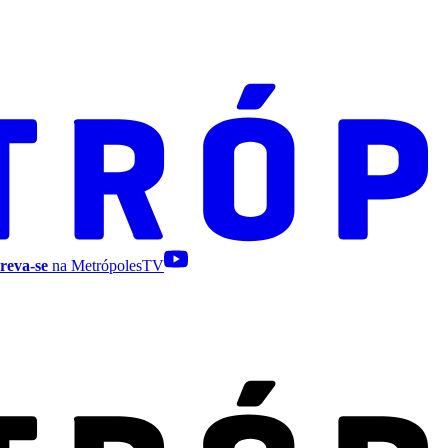
reva-se
na MetrópolesTV