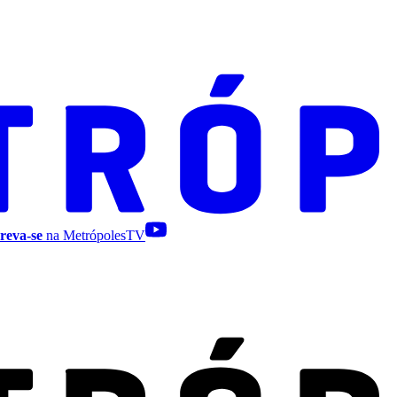
reva-se
na MetrópolesTV