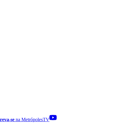
reva-se
na MetrópolesTV