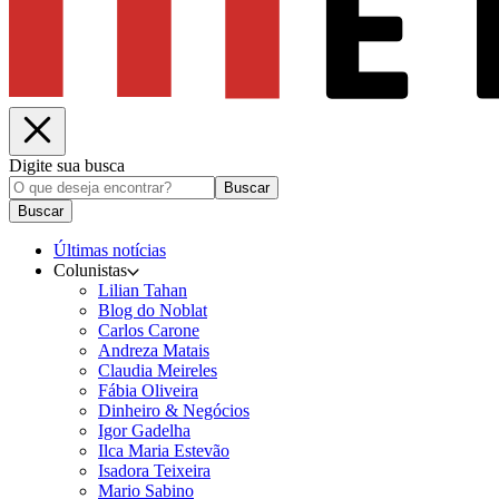
Digite sua busca
Buscar
Buscar
Últimas notícias
Colunistas
Lilian Tahan
Blog do Noblat
Carlos Carone
Andreza Matais
Claudia Meireles
Fábia Oliveira
Dinheiro & Negócios
Igor Gadelha
Ilca Maria Estevão
Isadora Teixeira
Mario Sabino