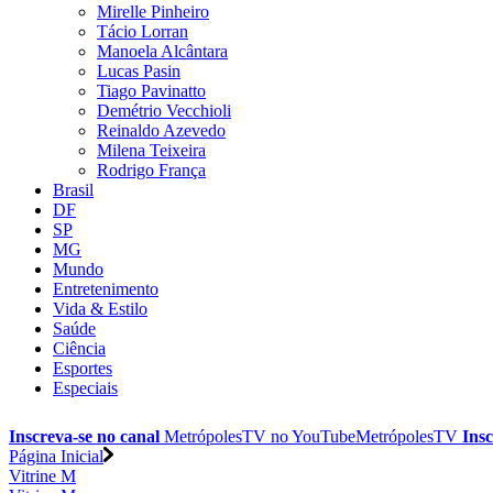
Mirelle Pinheiro
Tácio Lorran
Manoela Alcântara
Lucas Pasin
Tiago Pavinatto
Demétrio Vecchioli
Reinaldo Azevedo
Milena Teixeira
Rodrigo França
Brasil
DF
SP
MG
Mundo
Entretenimento
Vida & Estilo
Saúde
Ciência
Esportes
Especiais
Inscreva-se no canal
MetrópolesTV no
YouTube
MetrópolesTV
Insc
Página Inicial
Vitrine M