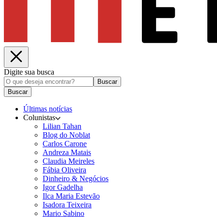
Digite sua busca
Buscar
Buscar
Últimas notícias
Colunistas
Lilian Tahan
Blog do Noblat
Carlos Carone
Andreza Matais
Claudia Meireles
Fábia Oliveira
Dinheiro & Negócios
Igor Gadelha
Ilca Maria Estevão
Isadora Teixeira
Mario Sabino