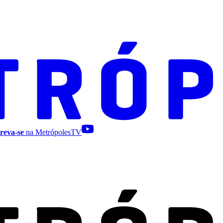
reva-se
na MetrópolesTV