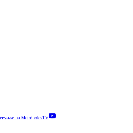
reva-se
na MetrópolesTV