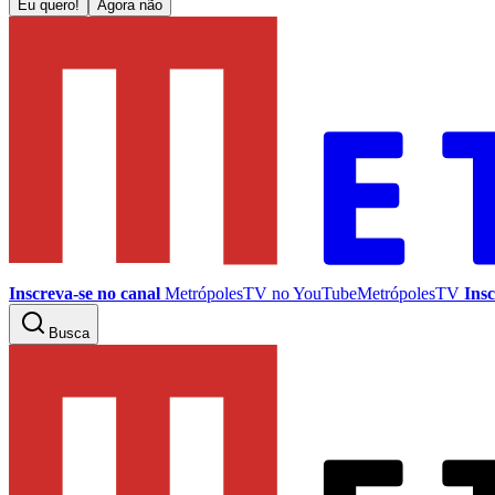
Eu quero!
Agora não
Inscreva-se no canal
MetrópolesTV no
YouTube
MetrópolesTV
Insc
Busca