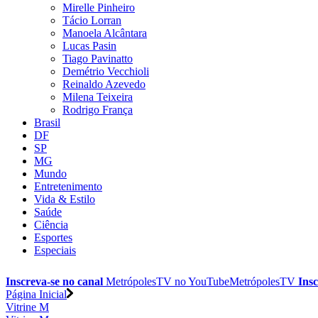
Mirelle Pinheiro
Tácio Lorran
Manoela Alcântara
Lucas Pasin
Tiago Pavinatto
Demétrio Vecchioli
Reinaldo Azevedo
Milena Teixeira
Rodrigo França
Brasil
DF
SP
MG
Mundo
Entretenimento
Vida & Estilo
Saúde
Ciência
Esportes
Especiais
Inscreva-se no canal
MetrópolesTV no
YouTube
MetrópolesTV
Insc
Página Inicial
Vitrine M