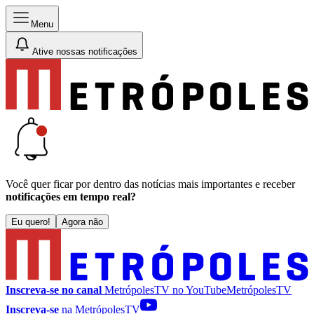
Menu
Ative nossas notificações
Você quer ficar por dentro das notícias mais importantes e receber
notificações em tempo real?
Eu quero!
Agora não
Inscreva-se no canal
MetrópolesTV no
YouTube
MetrópolesTV
Inscreva-se
na MetrópolesTV