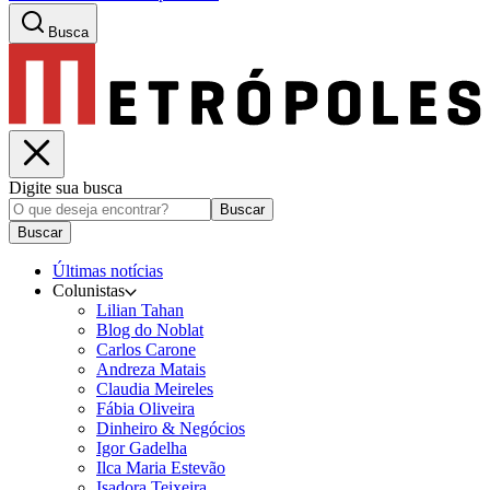
Busca
Digite sua busca
Buscar
Buscar
Últimas notícias
Colunistas
Lilian Tahan
Blog do Noblat
Carlos Carone
Andreza Matais
Claudia Meireles
Fábia Oliveira
Dinheiro & Negócios
Igor Gadelha
Ilca Maria Estevão
Isadora Teixeira