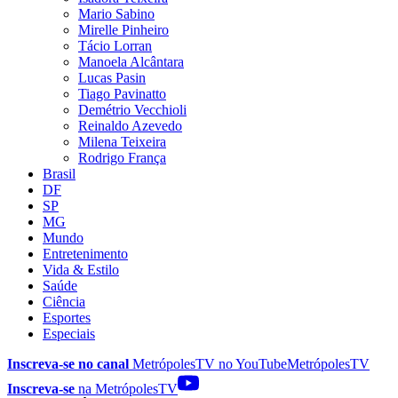
Mario Sabino
Mirelle Pinheiro
Tácio Lorran
Manoela Alcântara
Lucas Pasin
Tiago Pavinatto
Demétrio Vecchioli
Reinaldo Azevedo
Milena Teixeira
Rodrigo França
Brasil
DF
SP
MG
Mundo
Entretenimento
Vida & Estilo
Saúde
Ciência
Esportes
Especiais
Inscreva-se no canal
MetrópolesTV no
YouTube
MetrópolesTV
Inscreva-se
na MetrópolesTV