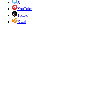
X
YouTube
Tiktok
Kwai