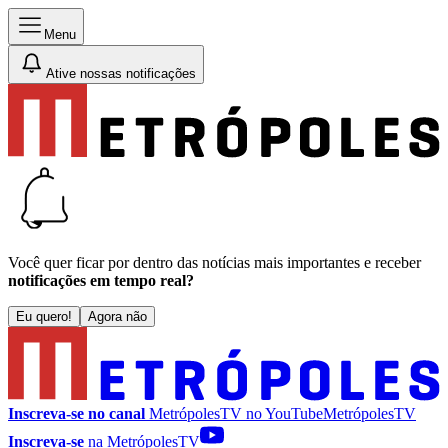
Menu
Ative nossas notificações
Você quer ficar por dentro das notícias mais importantes e receber
notificações em tempo real?
Eu quero!
Agora não
Inscreva-se no canal
MetrópolesTV no
YouTube
MetrópolesTV
Inscreva-se
na MetrópolesTV