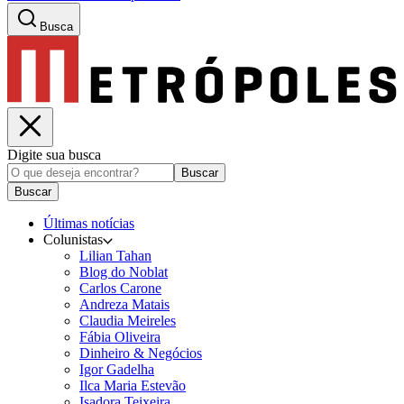
Busca
Digite sua busca
Buscar
Buscar
Últimas notícias
Colunistas
Lilian Tahan
Blog do Noblat
Carlos Carone
Andreza Matais
Claudia Meireles
Fábia Oliveira
Dinheiro & Negócios
Igor Gadelha
Ilca Maria Estevão
Isadora Teixeira