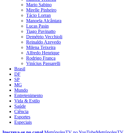
Mario Sabino
Mirelle Pinheiro
Tácio Lorran
Manoela Alcântara
Lucas Pasin
Tiago Pavinatto
Demétrio Vecchioli
Reinaldo Azevedo
Milena Teixeira
Alfredo Henrique
Rodrigo França
Vinícius Passarelli
Brasil
DF
SP
MG
Mundo
Entretenimento
Vida & Estilo
Saúde
Ciência
Esportes
Especiais
Inscreva-se no canal
MetrópolesTV no
YouTube
MetrópolesTV