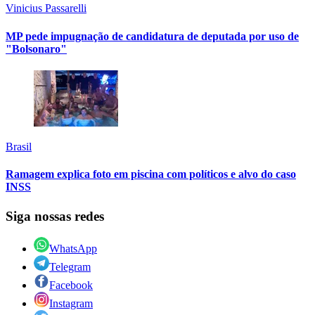
Vinicius Passarelli
MP pede impugnação de candidatura de deputada por uso de
"Bolsonaro"
Brasil
Ramagem explica foto em piscina com políticos e alvo do caso
INSS
Siga nossas redes
WhatsApp
Telegram
Facebook
Instagram