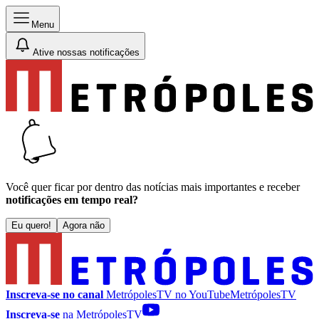
Menu
Ative nossas notificações
Você quer ficar por dentro das notícias mais importantes e receber
notificações em tempo real?
Eu quero!
Agora não
Inscreva-se no canal
MetrópolesTV no
YouTube
MetrópolesTV
Inscreva-se
na MetrópolesTV