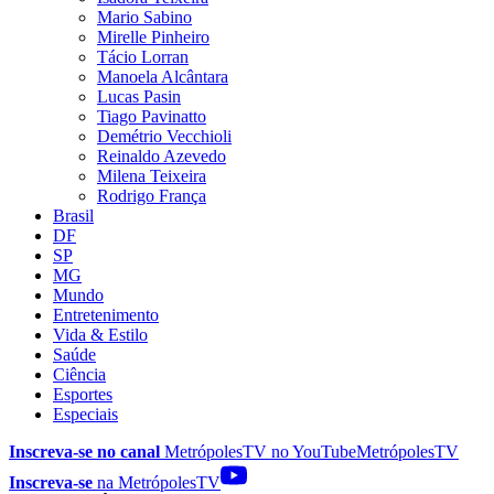
Mario Sabino
Mirelle Pinheiro
Tácio Lorran
Manoela Alcântara
Lucas Pasin
Tiago Pavinatto
Demétrio Vecchioli
Reinaldo Azevedo
Milena Teixeira
Rodrigo França
Brasil
DF
SP
MG
Mundo
Entretenimento
Vida & Estilo
Saúde
Ciência
Esportes
Especiais
Inscreva-se no canal
MetrópolesTV no
YouTube
MetrópolesTV
Inscreva-se
na MetrópolesTV