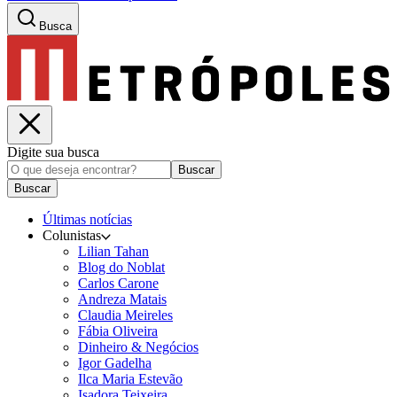
Busca
Digite sua busca
Buscar
Buscar
Últimas notícias
Colunistas
Lilian Tahan
Blog do Noblat
Carlos Carone
Andreza Matais
Claudia Meireles
Fábia Oliveira
Dinheiro & Negócios
Igor Gadelha
Ilca Maria Estevão
Isadora Teixeira