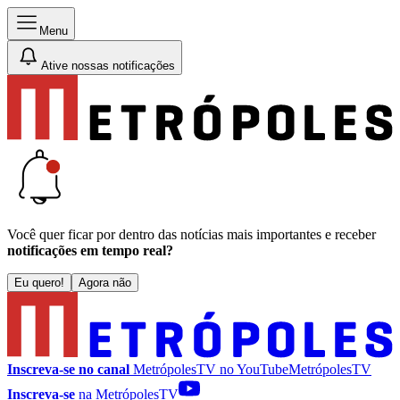
Menu
Ative nossas notificações
Você quer ficar por dentro das notícias mais importantes e receber
notificações em tempo real?
Eu quero!
Agora não
Inscreva-se no canal
MetrópolesTV no
YouTube
MetrópolesTV
Inscreva-se
na MetrópolesTV