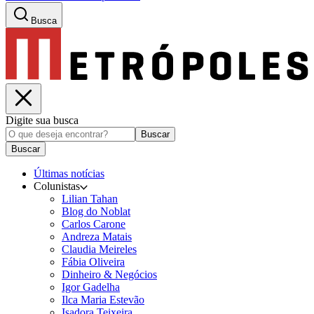
Busca
Digite sua busca
Buscar
Buscar
Últimas notícias
Colunistas
Lilian Tahan
Blog do Noblat
Carlos Carone
Andreza Matais
Claudia Meireles
Fábia Oliveira
Dinheiro & Negócios
Igor Gadelha
Ilca Maria Estevão
Isadora Teixeira