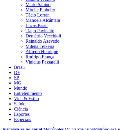
Mario Sabino
Mirelle Pinheiro
Tácio Lorran
Manoela Alcântara
Lucas Pasin
Tiago Pavinatto
Demétrio Vecchioli
Reinaldo Azevedo
Milena Teixeira
Alfredo Henrique
Rodrigo França
Vinícius Passarelli
Brasil
DF
SP
MG
Mundo
Entretenimento
Vida & Estilo
Saúde
Ciência
Esportes
Especiais
Inscreva-se no canal
MetrópolesTV no
YouTube
MetrópolesTV