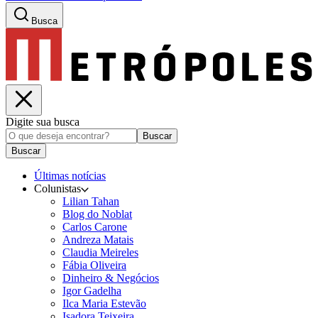
Busca
Digite sua busca
Buscar
Buscar
Últimas notícias
Colunistas
Lilian Tahan
Blog do Noblat
Carlos Carone
Andreza Matais
Claudia Meireles
Fábia Oliveira
Dinheiro & Negócios
Igor Gadelha
Ilca Maria Estevão
Isadora Teixeira