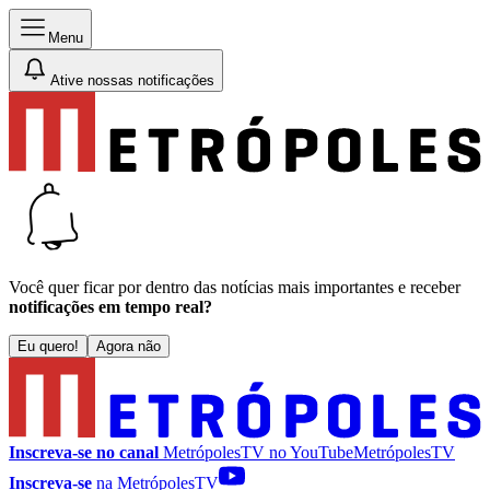
Menu
Ative nossas notificações
Você quer ficar por dentro das notícias mais importantes e receber
notificações em tempo real?
Eu quero!
Agora não
Inscreva-se no canal
MetrópolesTV no
YouTube
MetrópolesTV
Inscreva-se
na MetrópolesTV