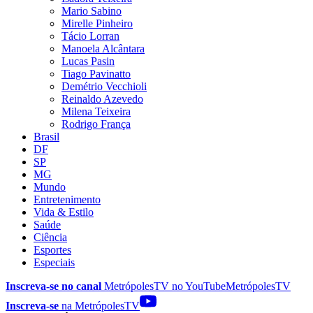
Mario Sabino
Mirelle Pinheiro
Tácio Lorran
Manoela Alcântara
Lucas Pasin
Tiago Pavinatto
Demétrio Vecchioli
Reinaldo Azevedo
Milena Teixeira
Rodrigo França
Brasil
DF
SP
MG
Mundo
Entretenimento
Vida & Estilo
Saúde
Ciência
Esportes
Especiais
Inscreva-se no canal
MetrópolesTV no
YouTube
MetrópolesTV
Inscreva-se
na MetrópolesTV