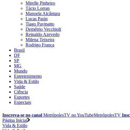
Mirelle Pinheiro
Tácio Lorran
Manoela Alcântara
Lucas Pasin
Tiago Pavinatto
Demétrio Vecchioli
Reinaldo Azevedo
Milena Teixeira
Rodrigo França
Brasil
DF
SP
MG
Mundo
Entretenimento
Vida & Estilo
Saúde
Ciência
Esportes
Especiais
Inscreva-se no canal
MetrópolesTV no
YouTube
MetrópolesTV
Insc
Página Inicial
Vida & Estilo