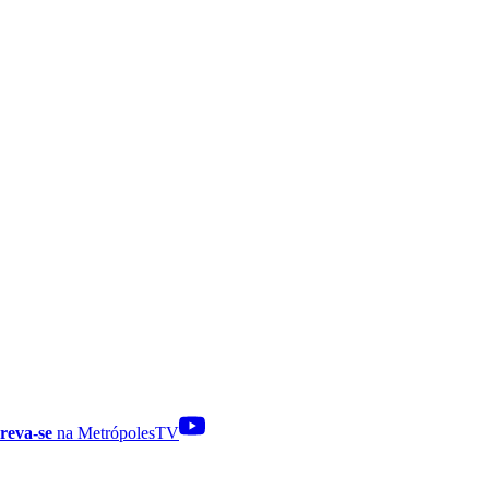
reva-se
na MetrópolesTV