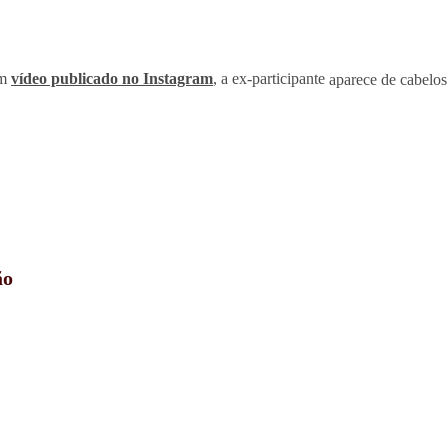
um
vídeo publicado no Instagram
, a ex-participante
aparece de cabelos
ão