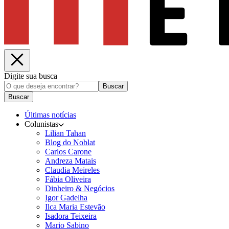
Digite sua busca
Buscar
Buscar
Últimas notícias
Colunistas
Lilian Tahan
Blog do Noblat
Carlos Carone
Andreza Matais
Claudia Meireles
Fábia Oliveira
Dinheiro & Negócios
Igor Gadelha
Ilca Maria Estevão
Isadora Teixeira
Mario Sabino