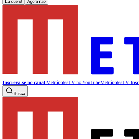
Eu quero!
Agora não
Inscreva-se no canal
MetrópolesTV no
YouTube
MetrópolesTV
Insc
Busca