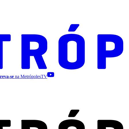
reva-se
na MetrópolesTV