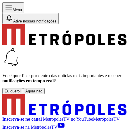
Menu
Ative nossas notificações
Você quer ficar por dentro das notícias mais importantes e receber
notificações em tempo real?
Eu quero!
Agora não
Inscreva-se no canal
MetrópolesTV no
YouTube
MetrópolesTV
Inscreva-se
na MetrópolesTV