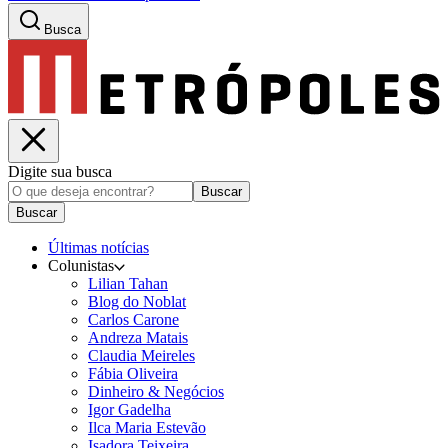
Busca
Digite sua busca
Buscar
Buscar
Últimas notícias
Colunistas
Lilian Tahan
Blog do Noblat
Carlos Carone
Andreza Matais
Claudia Meireles
Fábia Oliveira
Dinheiro & Negócios
Igor Gadelha
Ilca Maria Estevão
Isadora Teixeira