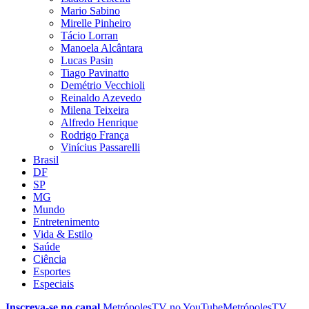
Mario Sabino
Mirelle Pinheiro
Tácio Lorran
Manoela Alcântara
Lucas Pasin
Tiago Pavinatto
Demétrio Vecchioli
Reinaldo Azevedo
Milena Teixeira
Alfredo Henrique
Rodrigo França
Vinícius Passarelli
Brasil
DF
SP
MG
Mundo
Entretenimento
Vida & Estilo
Saúde
Ciência
Esportes
Especiais
Inscreva-se no canal
MetrópolesTV no
YouTube
MetrópolesTV