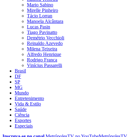
Mario Sabino
Mirelle Pinheiro
Tácio Lorran
Manoela Alcântara
Lucas Pasin
Tiago Pavinatto
Demétrio Vecchioli
Reinaldo Azevedo
Milena Teixeira
Alfredo Henrique
Rodrigo França
Vinícius Passarelli
Brasil
DF
SP
MG
Mundo
Entretenimento
Vida & Estilo
Saúde
Ciência
Esportes
Especiais
Inscreva-se no canal
MetrópolesTV no
YouTube
MetrópolesTV