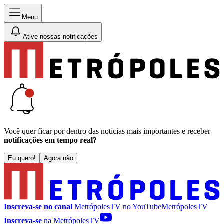
Menu
Ative nossas notificações
Você quer ficar por dentro das notícias mais importantes e receber
notificações em tempo real?
Eu quero!
Agora não
Inscreva-se no canal
MetrópolesTV no
YouTube
MetrópolesTV
Inscreva-se
na MetrópolesTV