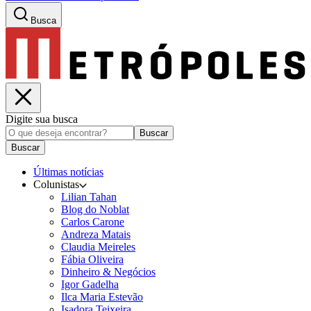
Busca
Digite sua busca
Buscar
Buscar
Últimas notícias
Colunistas
Lilian Tahan
Blog do Noblat
Carlos Carone
Andreza Matais
Claudia Meireles
Fábia Oliveira
Dinheiro & Negócios
Igor Gadelha
Ilca Maria Estevão
Isadora Teixeira