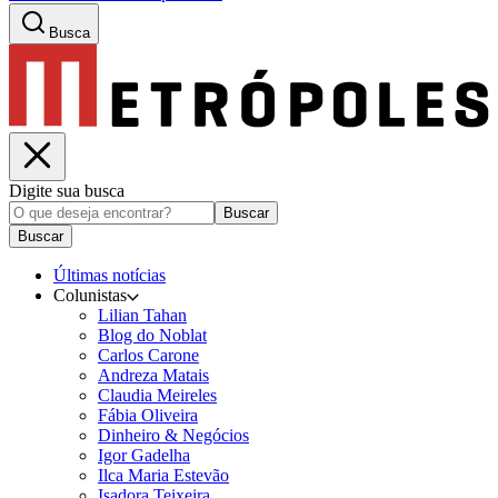
Busca
Digite sua busca
Buscar
Buscar
Últimas notícias
Colunistas
Lilian Tahan
Blog do Noblat
Carlos Carone
Andreza Matais
Claudia Meireles
Fábia Oliveira
Dinheiro & Negócios
Igor Gadelha
Ilca Maria Estevão
Isadora Teixeira