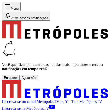
Menu
Ative nossas notificações
Você quer ficar por dentro das notícias mais importantes e receber
notificações em tempo real?
Eu quero!
Agora não
Inscreva-se no canal
MetrópolesTV no
YouTube
MetrópolesTV
Inscreva-se
na MetrópolesTV