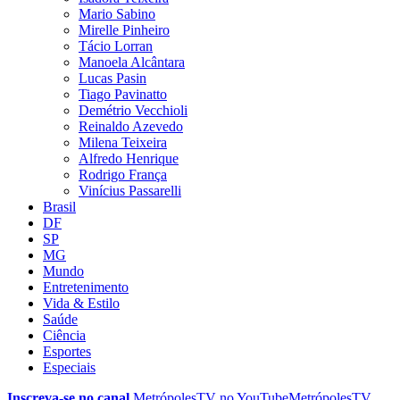
Mario Sabino
Mirelle Pinheiro
Tácio Lorran
Manoela Alcântara
Lucas Pasin
Tiago Pavinatto
Demétrio Vecchioli
Reinaldo Azevedo
Milena Teixeira
Alfredo Henrique
Rodrigo França
Vinícius Passarelli
Brasil
DF
SP
MG
Mundo
Entretenimento
Vida & Estilo
Saúde
Ciência
Esportes
Especiais
Inscreva-se no canal
MetrópolesTV no
YouTube
MetrópolesTV