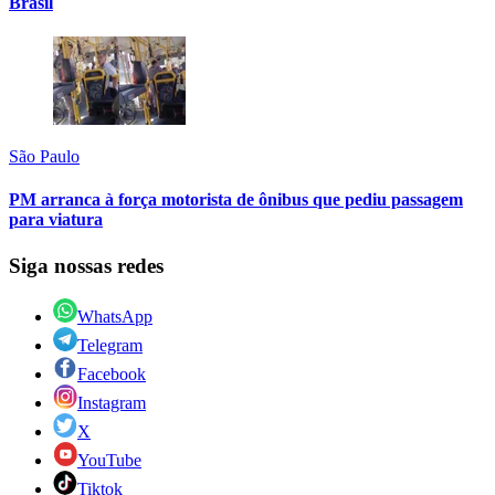
Brasil
São Paulo
PM arranca à força motorista de ônibus que pediu passagem
para viatura
Siga nossas redes
WhatsApp
Telegram
Facebook
Instagram
X
YouTube
Tiktok