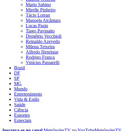
Mario Sabino
Mirelle Pinheiro
Tácio Lorran
Manoela Alcântara
Lucas Pasin
Tiago Pavinatto
Demétrio Vecchioli
Reinaldo Azevedo
Milena Teixeira
Alfredo Henrique
Rodrigo França
Vinícius Passarelli
Brasil
DF
SP
MG
Mundo
Entretenimento
Vida & Estilo
Saúde
Ciência
Esportes
Especiais
Inscreva-se no canal
MetrópolesTV no
YouTube
MetrópolesTV