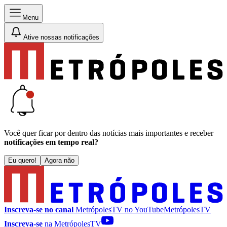
Menu
Ative nossas notificações
Você quer ficar por dentro das notícias mais importantes e receber
notificações em tempo real?
Eu quero!
Agora não
Inscreva-se no canal
MetrópolesTV no
YouTube
MetrópolesTV
Inscreva-se
na MetrópolesTV