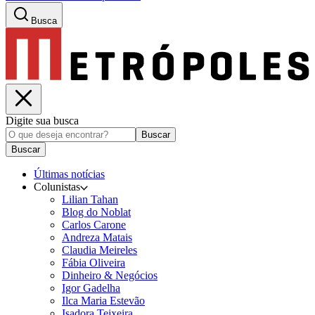
Busca
Digite sua busca
Buscar
Buscar
Últimas notícias
Colunistas
Lilian Tahan
Blog do Noblat
Carlos Carone
Andreza Matais
Claudia Meireles
Fábia Oliveira
Dinheiro & Negócios
Igor Gadelha
Ilca Maria Estevão
Isadora Teixeira