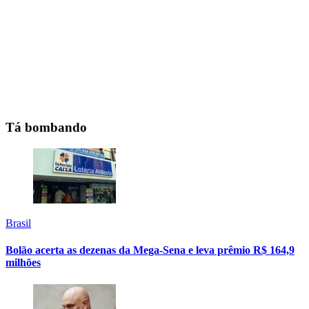
Tá bombando
Brasil
Bolão acerta as dezenas da Mega-Sena e leva prêmio R$ 164,9
milhões