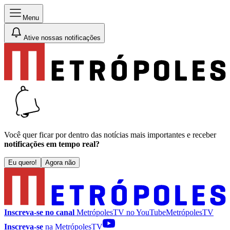
Menu
Ative nossas notificações
Você quer ficar por dentro das notícias mais importantes e receber
notificações em tempo real?
Eu quero!
Agora não
Inscreva-se no canal
MetrópolesTV no
YouTube
MetrópolesTV
Inscreva-se
na MetrópolesTV