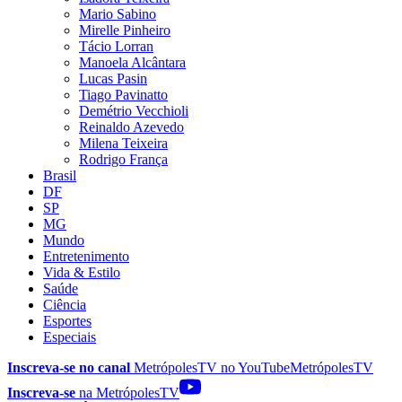
Mario Sabino
Mirelle Pinheiro
Tácio Lorran
Manoela Alcântara
Lucas Pasin
Tiago Pavinatto
Demétrio Vecchioli
Reinaldo Azevedo
Milena Teixeira
Rodrigo França
Brasil
DF
SP
MG
Mundo
Entretenimento
Vida & Estilo
Saúde
Ciência
Esportes
Especiais
Inscreva-se no canal
MetrópolesTV no
YouTube
MetrópolesTV
Inscreva-se
na MetrópolesTV