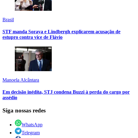
Brasil
STF manda Soraya e Lindbergh explicarem acusação de
estupro contra vice de Flávio
Manoela Alcântara
Em decisão inédita, STJ condena Buzzi à perda do cargo por
assédio
Siga nossas redes
WhatsApp
Telegram