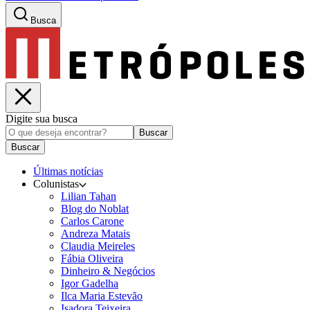
Busca
Digite sua busca
Buscar
Buscar
Últimas notícias
Colunistas
Lilian Tahan
Blog do Noblat
Carlos Carone
Andreza Matais
Claudia Meireles
Fábia Oliveira
Dinheiro & Negócios
Igor Gadelha
Ilca Maria Estevão
Isadora Teixeira