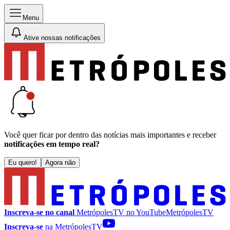
Menu
Ative nossas notificações
Você quer ficar por dentro das notícias mais importantes e receber
notificações em tempo real?
Eu quero!
Agora não
Inscreva-se no canal
MetrópolesTV no
YouTube
MetrópolesTV
Inscreva-se
na MetrópolesTV