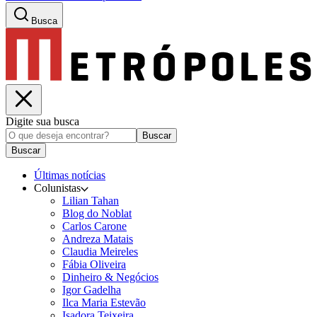
Busca
Digite sua busca
Buscar
Buscar
Últimas notícias
Colunistas
Lilian Tahan
Blog do Noblat
Carlos Carone
Andreza Matais
Claudia Meireles
Fábia Oliveira
Dinheiro & Negócios
Igor Gadelha
Ilca Maria Estevão
Isadora Teixeira