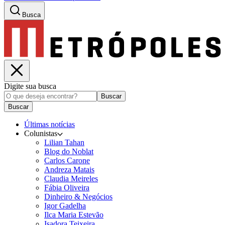
Busca
Digite sua busca
Buscar
Buscar
Últimas notícias
Colunistas
Lilian Tahan
Blog do Noblat
Carlos Carone
Andreza Matais
Claudia Meireles
Fábia Oliveira
Dinheiro & Negócios
Igor Gadelha
Ilca Maria Estevão
Isadora Teixeira