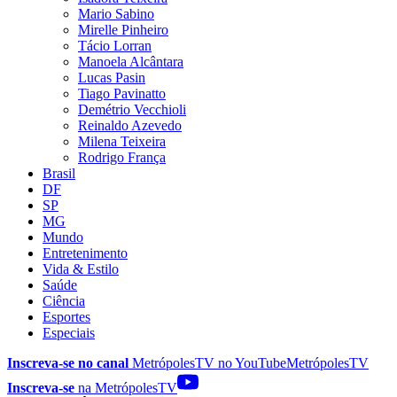
Mario Sabino
Mirelle Pinheiro
Tácio Lorran
Manoela Alcântara
Lucas Pasin
Tiago Pavinatto
Demétrio Vecchioli
Reinaldo Azevedo
Milena Teixeira
Rodrigo França
Brasil
DF
SP
MG
Mundo
Entretenimento
Vida & Estilo
Saúde
Ciência
Esportes
Especiais
Inscreva-se no canal
MetrópolesTV no
YouTube
MetrópolesTV
Inscreva-se
na MetrópolesTV