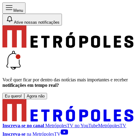
Menu
Ative nossas notificações
Você quer ficar por dentro das notícias mais importantes e receber
notificações em tempo real?
Eu quero!
Agora não
Inscreva-se no canal
MetrópolesTV no
YouTube
MetrópolesTV
Inscreva-se
na MetrópolesTV