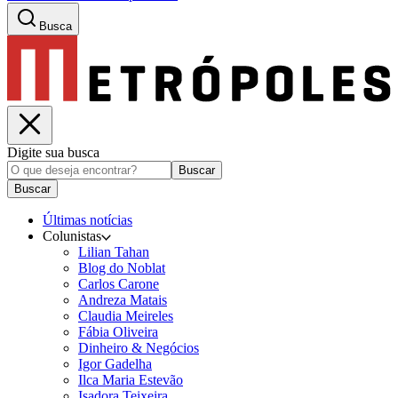
Busca
Digite sua busca
Buscar
Buscar
Últimas notícias
Colunistas
Lilian Tahan
Blog do Noblat
Carlos Carone
Andreza Matais
Claudia Meireles
Fábia Oliveira
Dinheiro & Negócios
Igor Gadelha
Ilca Maria Estevão
Isadora Teixeira