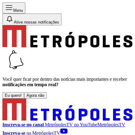
Menu
Ative nossas notificações
Você quer ficar por dentro das notícias mais importantes e receber
notificações em tempo real?
Eu quero!
Agora não
Inscreva-se no canal
MetrópolesTV no
YouTube
MetrópolesTV
Inscreva-se
na MetrópolesTV