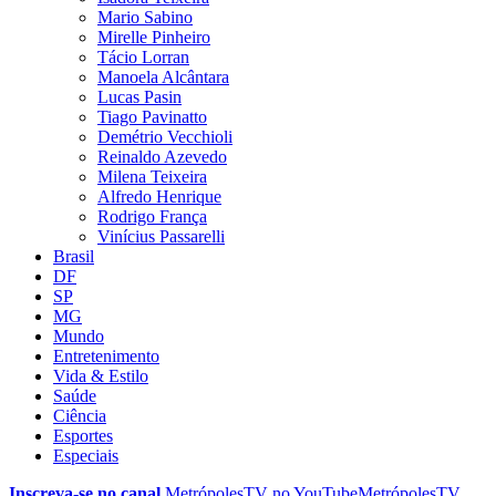
Mario Sabino
Mirelle Pinheiro
Tácio Lorran
Manoela Alcântara
Lucas Pasin
Tiago Pavinatto
Demétrio Vecchioli
Reinaldo Azevedo
Milena Teixeira
Alfredo Henrique
Rodrigo França
Vinícius Passarelli
Brasil
DF
SP
MG
Mundo
Entretenimento
Vida & Estilo
Saúde
Ciência
Esportes
Especiais
Inscreva-se no canal
MetrópolesTV no
YouTube
MetrópolesTV