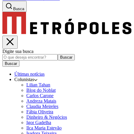
Busca
Digite sua busca
Buscar
Buscar
Últimas notícias
Colunistas
Lilian Tahan
Blog do Noblat
Carlos Carone
Andreza Matais
Claudia Meireles
Fábia Oliveira
Dinheiro & Negócios
Igor Gadelha
Ilca Maria Estevão
Isadora Teixeira