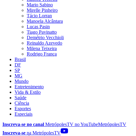
Mario Sabino
Mirelle Pinheiro
Tácio Lorran
Manoela Alcântara
Lucas Pasin
Tiago Pavinatto
Demétrio Vecchioli
Reinaldo Azevedo
Milena Teixeira
Rodrigo França
Brasil
DF
SP
MG
Mundo
Entretenimento
Vida & Estilo
Saúde
Ciência
Esportes
Especiais
Inscreva-se no canal
MetrópolesTV no
YouTube
MetrópolesTV
Inscreva-se
na MetrópolesTV