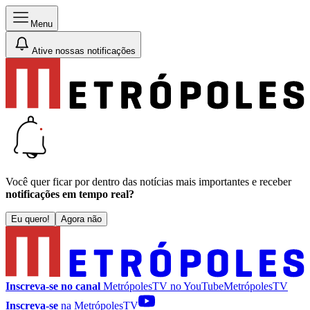
Menu
Ative nossas notificações
Você quer ficar por dentro das notícias mais importantes e receber
notificações em tempo real?
Eu quero!
Agora não
Inscreva-se no canal
MetrópolesTV no
YouTube
MetrópolesTV
Inscreva-se
na MetrópolesTV