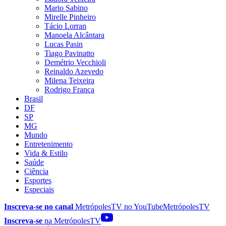
Mario Sabino
Mirelle Pinheiro
Tácio Lorran
Manoela Alcântara
Lucas Pasin
Tiago Pavinatto
Demétrio Vecchioli
Reinaldo Azevedo
Milena Teixeira
Rodrigo França
Brasil
DF
SP
MG
Mundo
Entretenimento
Vida & Estilo
Saúde
Ciência
Esportes
Especiais
Inscreva-se no canal
MetrópolesTV no
YouTube
MetrópolesTV
Inscreva-se
na MetrópolesTV