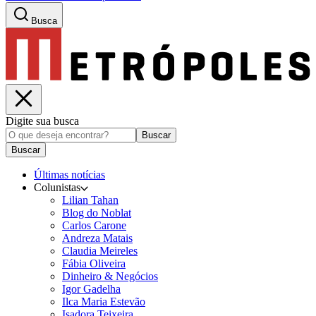
Busca
Digite sua busca
Buscar
Buscar
Últimas notícias
Colunistas
Lilian Tahan
Blog do Noblat
Carlos Carone
Andreza Matais
Claudia Meireles
Fábia Oliveira
Dinheiro & Negócios
Igor Gadelha
Ilca Maria Estevão
Isadora Teixeira