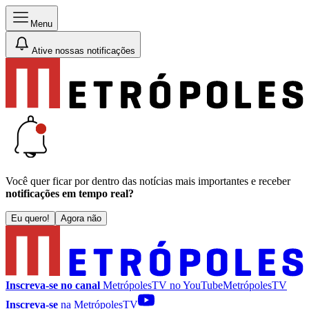
Menu
Ative nossas notificações
Você quer ficar por dentro das notícias mais importantes e receber
notificações em tempo real?
Eu quero!
Agora não
Inscreva-se no canal
MetrópolesTV no
YouTube
MetrópolesTV
Inscreva-se
na MetrópolesTV