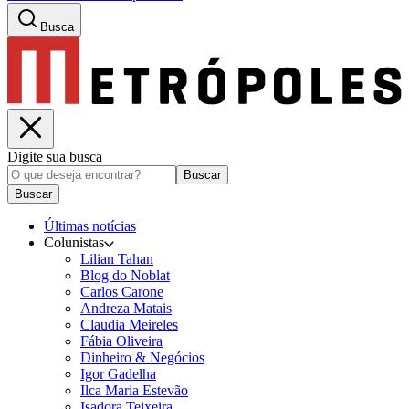
Busca
Digite sua busca
Buscar
Buscar
Últimas notícias
Colunistas
Lilian Tahan
Blog do Noblat
Carlos Carone
Andreza Matais
Claudia Meireles
Fábia Oliveira
Dinheiro & Negócios
Igor Gadelha
Ilca Maria Estevão
Isadora Teixeira