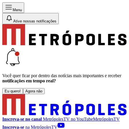
Menu
Ative nossas notificações
Você quer ficar por dentro das notícias mais importantes e receber
notificações em tempo real?
Eu quero!
Agora não
Inscreva-se no canal
MetrópolesTV no
YouTube
MetrópolesTV
Inscreva-se
na MetrópolesTV