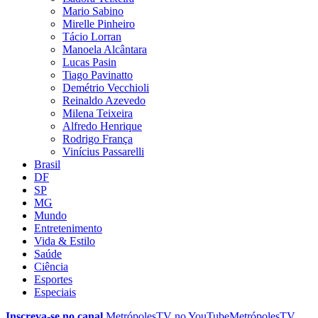
Mario Sabino
Mirelle Pinheiro
Tácio Lorran
Manoela Alcântara
Lucas Pasin
Tiago Pavinatto
Demétrio Vecchioli
Reinaldo Azevedo
Milena Teixeira
Alfredo Henrique
Rodrigo França
Vinícius Passarelli
Brasil
DF
SP
MG
Mundo
Entretenimento
Vida & Estilo
Saúde
Ciência
Esportes
Especiais
Inscreva-se no canal
MetrópolesTV no
YouTube
MetrópolesTV