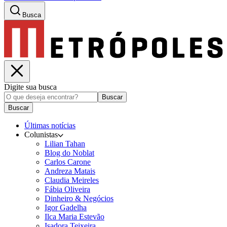
Busca
Digite sua busca
Buscar
Buscar
Últimas notícias
Colunistas
Lilian Tahan
Blog do Noblat
Carlos Carone
Andreza Matais
Claudia Meireles
Fábia Oliveira
Dinheiro & Negócios
Igor Gadelha
Ilca Maria Estevão
Isadora Teixeira