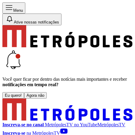
Menu
Ative nossas notificações
Você quer ficar por dentro das notícias mais importantes e receber
notificações em tempo real?
Eu quero!
Agora não
Inscreva-se no canal
MetrópolesTV no
YouTube
MetrópolesTV
Inscreva-se
na MetrópolesTV