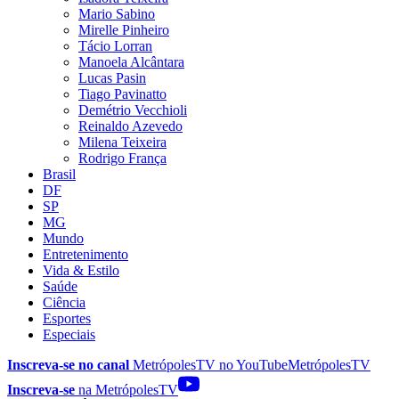
Mario Sabino
Mirelle Pinheiro
Tácio Lorran
Manoela Alcântara
Lucas Pasin
Tiago Pavinatto
Demétrio Vecchioli
Reinaldo Azevedo
Milena Teixeira
Rodrigo França
Brasil
DF
SP
MG
Mundo
Entretenimento
Vida & Estilo
Saúde
Ciência
Esportes
Especiais
Inscreva-se no canal
MetrópolesTV no
YouTube
MetrópolesTV
Inscreva-se
na MetrópolesTV