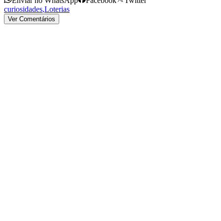
Enviar no WhatsApp
Facebook
Twitter
curiosidades
,
Loterias
Ver Comentários