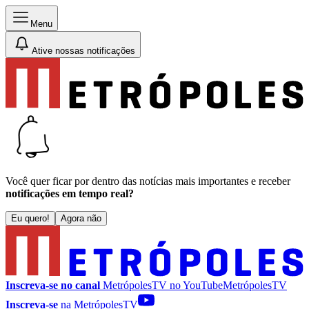
Menu
Ative nossas notificações
Você quer ficar por dentro das notícias mais importantes e receber
notificações em tempo real?
Eu quero!
Agora não
Inscreva-se no canal
MetrópolesTV no
YouTube
MetrópolesTV
Inscreva-se
na MetrópolesTV