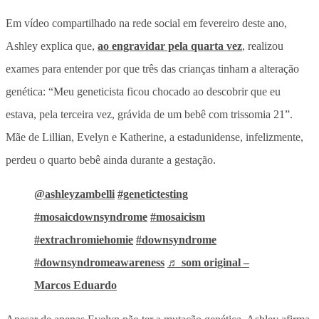
Em vídeo compartilhado na rede social em fevereiro deste ano,
Ashley explica que,
ao engravidar pela quarta vez
, realizou
exames para entender por que três das crianças tinham a alteração
genética: “Meu geneticista ficou chocado ao descobrir que eu
estava, pela terceira vez, grávida de um bebê com trissomia 21”.
Mãe de Lillian, Evelyn e Katherine, a estadunidense, infelizmente,
perdeu o quarto bebê ainda durante a gestação.
@ashleyzambelli
#genetictesting
#mosaicdownsyndrome
#mosaicism
#extrachromiehomie
#downsyndrome
#downsyndromeawareness
♬ som original –
Marcos Eduardo