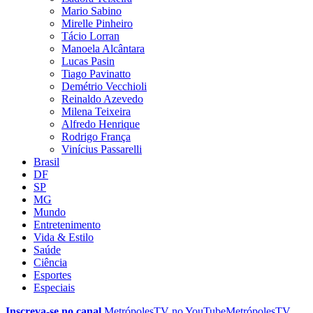
Mario Sabino
Mirelle Pinheiro
Tácio Lorran
Manoela Alcântara
Lucas Pasin
Tiago Pavinatto
Demétrio Vecchioli
Reinaldo Azevedo
Milena Teixeira
Alfredo Henrique
Rodrigo França
Vinícius Passarelli
Brasil
DF
SP
MG
Mundo
Entretenimento
Vida & Estilo
Saúde
Ciência
Esportes
Especiais
Inscreva-se no canal
MetrópolesTV no
YouTube
MetrópolesTV