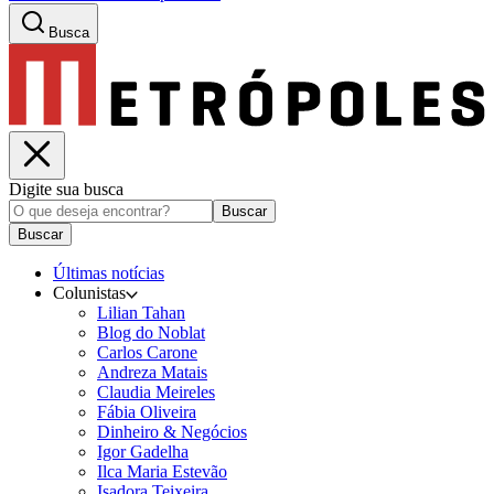
Busca
Digite sua busca
Buscar
Buscar
Últimas notícias
Colunistas
Lilian Tahan
Blog do Noblat
Carlos Carone
Andreza Matais
Claudia Meireles
Fábia Oliveira
Dinheiro & Negócios
Igor Gadelha
Ilca Maria Estevão
Isadora Teixeira