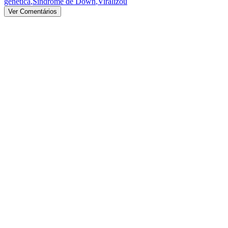
genética
,
Síndrome de Down
,
Viralizou
Ver Comentários