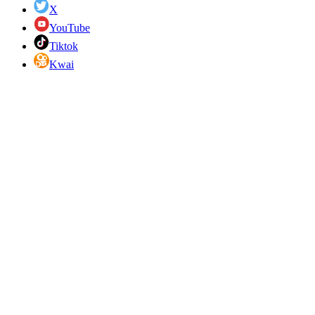
X
YouTube
Tiktok
Kwai