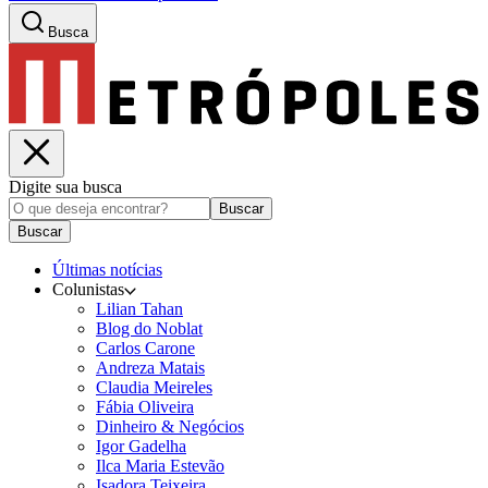
Busca
Digite sua busca
Buscar
Buscar
Últimas notícias
Colunistas
Lilian Tahan
Blog do Noblat
Carlos Carone
Andreza Matais
Claudia Meireles
Fábia Oliveira
Dinheiro & Negócios
Igor Gadelha
Ilca Maria Estevão
Isadora Teixeira