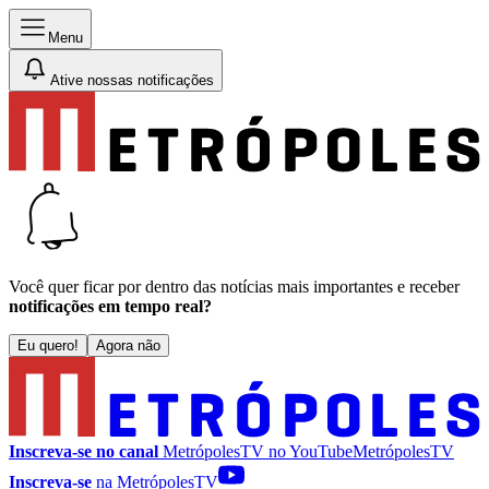
Menu
Ative nossas notificações
Você quer ficar por dentro das notícias mais importantes e receber
notificações em tempo real?
Eu quero!
Agora não
Inscreva-se no canal
MetrópolesTV no
YouTube
MetrópolesTV
Inscreva-se
na MetrópolesTV