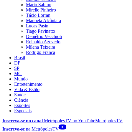
Mario Sabino
Mirelle Pinheiro
Tácio Lorran
Manoela Alcântara
Lucas Pasin
Tiago Pavinatto
Demétrio Vecchioli
Reinaldo Azevedo
Milena Teixeira
Rodrigo França
Brasil
DF
SP
MG
Mundo
Entretenimento
Vida & Estilo
Saúde
Ciência
Esportes
Especiais
Inscreva-se no canal
MetrópolesTV no
YouTube
MetrópolesTV
Inscreva-se
na MetrópolesTV