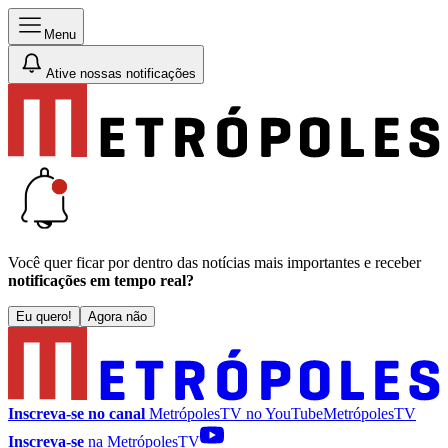
Menu
Ative nossas notificações
Você quer ficar por dentro das notícias mais importantes e receber
notificações em tempo real?
Eu quero!
Agora não
Inscreva-se no canal
MetrópolesTV no
YouTube
MetrópolesTV
Inscreva-se
na MetrópolesTV