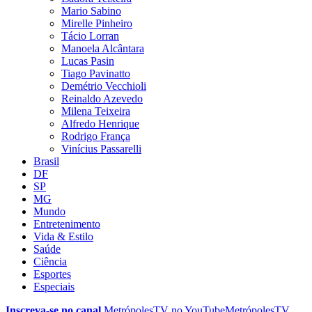
Mario Sabino
Mirelle Pinheiro
Tácio Lorran
Manoela Alcântara
Lucas Pasin
Tiago Pavinatto
Demétrio Vecchioli
Reinaldo Azevedo
Milena Teixeira
Alfredo Henrique
Rodrigo França
Vinícius Passarelli
Brasil
DF
SP
MG
Mundo
Entretenimento
Vida & Estilo
Saúde
Ciência
Esportes
Especiais
Inscreva-se no canal
MetrópolesTV no
YouTube
MetrópolesTV