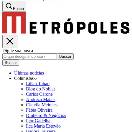
Busca
Digite sua busca
Buscar
Buscar
Últimas notícias
Colunistas
Lilian Tahan
Blog do Noblat
Carlos Carone
Andreza Matais
Claudia Meireles
Fábia Oliveira
Dinheiro & Negócios
Igor Gadelha
Ilca Maria Estevão
Isadora Teixeira