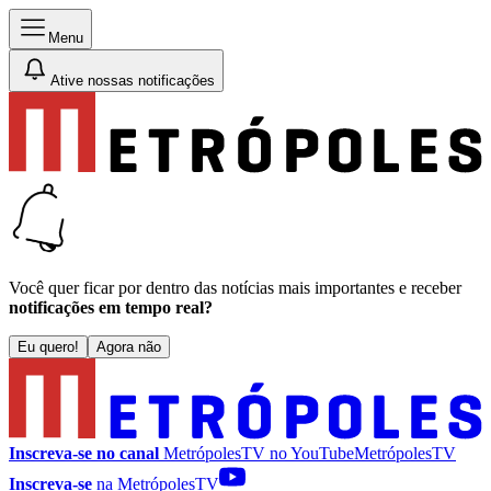
Menu
Ative nossas notificações
Você quer ficar por dentro das notícias mais importantes e receber
notificações em tempo real?
Eu quero!
Agora não
Inscreva-se no canal
MetrópolesTV no
YouTube
MetrópolesTV
Inscreva-se
na MetrópolesTV