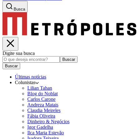
Busca
Digite sua busca
Buscar
Buscar
Últimas notícias
Colunistas
Lilian Tahan
Blog do Noblat
Carlos Carone
Andreza Matais
Claudia Meireles
Fábia Oliveira
Dinheiro & Negócios
Igor Gadelha
Ilca Maria Estevão
Isadora Teixeira