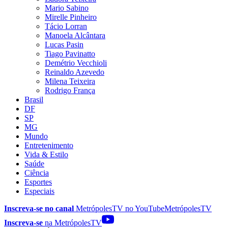
Mario Sabino
Mirelle Pinheiro
Tácio Lorran
Manoela Alcântara
Lucas Pasin
Tiago Pavinatto
Demétrio Vecchioli
Reinaldo Azevedo
Milena Teixeira
Rodrigo França
Brasil
DF
SP
MG
Mundo
Entretenimento
Vida & Estilo
Saúde
Ciência
Esportes
Especiais
Inscreva-se no canal
MetrópolesTV no
YouTube
MetrópolesTV
Inscreva-se
na MetrópolesTV