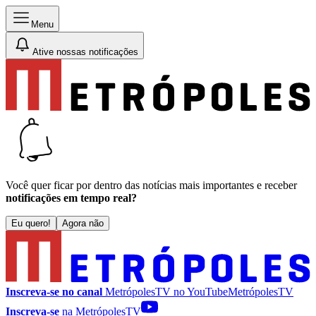
Menu
Ative nossas notificações
Você quer ficar por dentro das notícias mais importantes e receber
notificações em tempo real?
Eu quero!
Agora não
Inscreva-se no canal
MetrópolesTV no
YouTube
MetrópolesTV
Inscreva-se
na MetrópolesTV