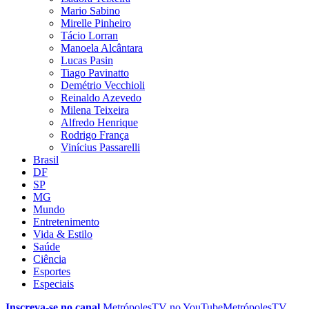
Mario Sabino
Mirelle Pinheiro
Tácio Lorran
Manoela Alcântara
Lucas Pasin
Tiago Pavinatto
Demétrio Vecchioli
Reinaldo Azevedo
Milena Teixeira
Alfredo Henrique
Rodrigo França
Vinícius Passarelli
Brasil
DF
SP
MG
Mundo
Entretenimento
Vida & Estilo
Saúde
Ciência
Esportes
Especiais
Inscreva-se no canal
MetrópolesTV no
YouTube
MetrópolesTV