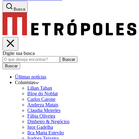
Busca
Digite sua busca
Buscar
Buscar
Últimas notícias
Colunistas
Lilian Tahan
Blog do Noblat
Carlos Carone
Andreza Matais
Claudia Meireles
Fábia Oliveira
Dinheiro & Negócios
Igor Gadelha
Ilca Maria Estevão
Isadora Teixeira