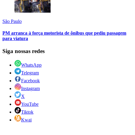
São Paulo
PM arranca à força motorista de ônibus que pediu passagem
para viatura
Siga nossas redes
WhatsApp
Telegram
Facebook
Instagram
X
YouTube
Tiktok
Kwai