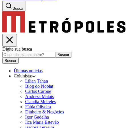
Busca
Digite sua busca
Buscar
Buscar
Últimas notícias
Colunistas
Lilian Tahan
Blog do Noblat
Carlos Carone
Andreza Matais
Claudia Meireles
Fábia Oliveira
Dinheiro & Negócios
Igor Gadelha
Ilca Maria Estevão
Isadora Teixeira