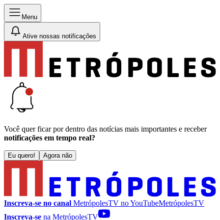
Menu
Ative nossas notificações
Você quer ficar por dentro das notícias mais importantes e receber
notificações em tempo real?
Eu quero!
Agora não
Inscreva-se no canal
MetrópolesTV no
YouTube
MetrópolesTV
Inscreva-se
na MetrópolesTV