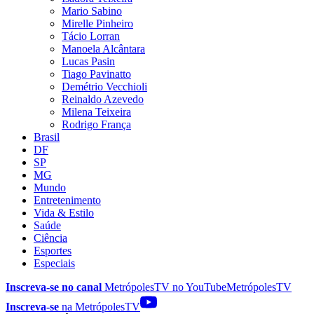
Mario Sabino
Mirelle Pinheiro
Tácio Lorran
Manoela Alcântara
Lucas Pasin
Tiago Pavinatto
Demétrio Vecchioli
Reinaldo Azevedo
Milena Teixeira
Rodrigo França
Brasil
DF
SP
MG
Mundo
Entretenimento
Vida & Estilo
Saúde
Ciência
Esportes
Especiais
Inscreva-se no canal
MetrópolesTV no
YouTube
MetrópolesTV
Inscreva-se
na MetrópolesTV