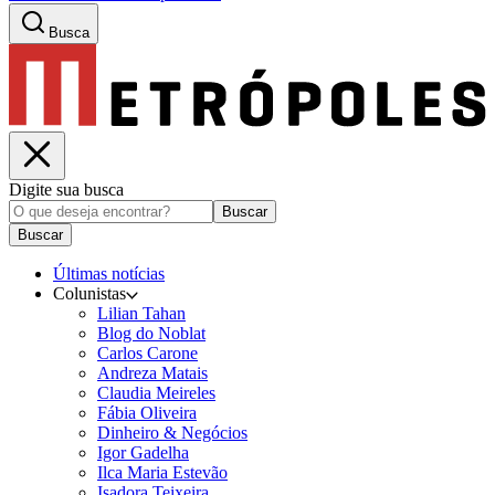
Busca
Digite sua busca
Buscar
Buscar
Últimas notícias
Colunistas
Lilian Tahan
Blog do Noblat
Carlos Carone
Andreza Matais
Claudia Meireles
Fábia Oliveira
Dinheiro & Negócios
Igor Gadelha
Ilca Maria Estevão
Isadora Teixeira