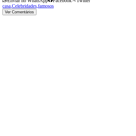
Enviar no WhatsApp
Facebook
Twitter
casa
,
Celebridades
,
famosos
Ver Comentários