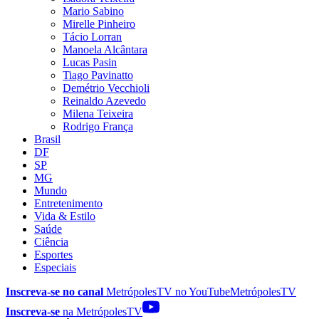
Mario Sabino
Mirelle Pinheiro
Tácio Lorran
Manoela Alcântara
Lucas Pasin
Tiago Pavinatto
Demétrio Vecchioli
Reinaldo Azevedo
Milena Teixeira
Rodrigo França
Brasil
DF
SP
MG
Mundo
Entretenimento
Vida & Estilo
Saúde
Ciência
Esportes
Especiais
Inscreva-se no canal
MetrópolesTV no
YouTube
MetrópolesTV
Inscreva-se
na MetrópolesTV