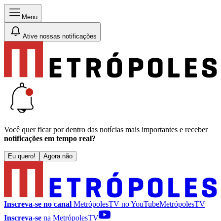
Menu
Ative nossas notificações
Você quer ficar por dentro das notícias mais importantes e receber
notificações em tempo real?
Eu quero!
Agora não
Inscreva-se no canal
MetrópolesTV no
YouTube
MetrópolesTV
Inscreva-se
na MetrópolesTV