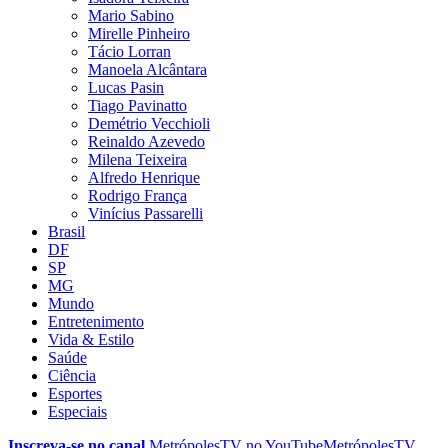
Mario Sabino
Mirelle Pinheiro
Tácio Lorran
Manoela Alcântara
Lucas Pasin
Tiago Pavinatto
Demétrio Vecchioli
Reinaldo Azevedo
Milena Teixeira
Alfredo Henrique
Rodrigo França
Vinícius Passarelli
Brasil
DF
SP
MG
Mundo
Entretenimento
Vida & Estilo
Saúde
Ciência
Esportes
Especiais
Inscreva-se no canal
MetrópolesTV no
YouTube
MetrópolesTV