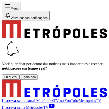
Menu
Ative nossas notificações
Você quer ficar por dentro das notícias mais importantes e receber
notificações em tempo real?
Eu quero!
Agora não
Inscreva-se no canal
MetrópolesTV no
YouTube
MetrópolesTV
Inscreva-se
na MetrópolesTV