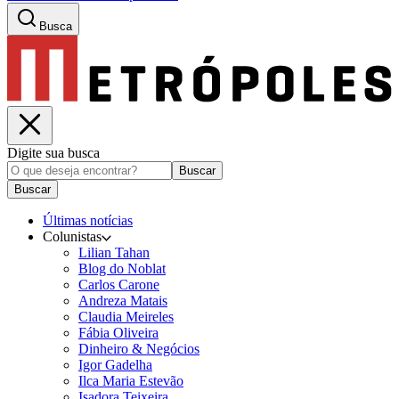
Busca
Digite sua busca
Buscar
Buscar
Últimas notícias
Colunistas
Lilian Tahan
Blog do Noblat
Carlos Carone
Andreza Matais
Claudia Meireles
Fábia Oliveira
Dinheiro & Negócios
Igor Gadelha
Ilca Maria Estevão
Isadora Teixeira