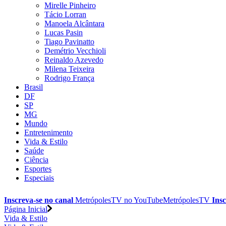
Mirelle Pinheiro
Tácio Lorran
Manoela Alcântara
Lucas Pasin
Tiago Pavinatto
Demétrio Vecchioli
Reinaldo Azevedo
Milena Teixeira
Rodrigo França
Brasil
DF
SP
MG
Mundo
Entretenimento
Vida & Estilo
Saúde
Ciência
Esportes
Especiais
Inscreva-se no canal
MetrópolesTV no
YouTube
MetrópolesTV
Insc
Página Inicial
Vida & Estilo