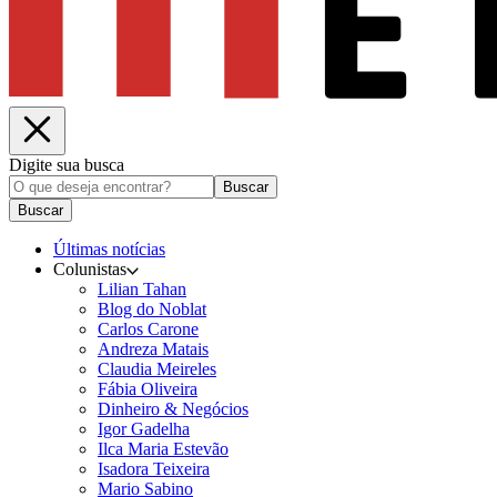
Digite sua busca
Buscar
Buscar
Últimas notícias
Colunistas
Lilian Tahan
Blog do Noblat
Carlos Carone
Andreza Matais
Claudia Meireles
Fábia Oliveira
Dinheiro & Negócios
Igor Gadelha
Ilca Maria Estevão
Isadora Teixeira
Mario Sabino