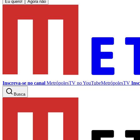
Eu quero!
Agora não
Inscreva-se no canal
MetrópolesTV no
YouTube
MetrópolesTV
Insc
Busca