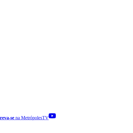
reva-se
na MetrópolesTV