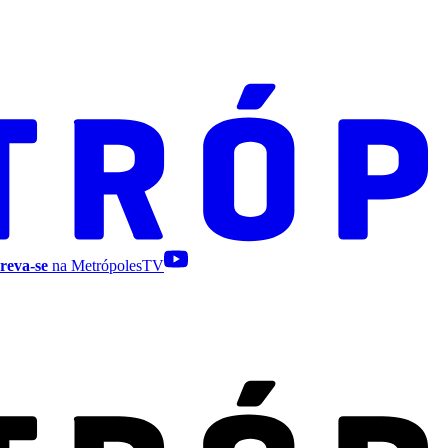
reva-se
na MetrópolesTV