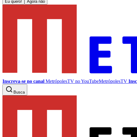
Eu quero!
Agora não
Inscreva-se no canal
MetrópolesTV no
YouTube
MetrópolesTV
Insc
Busca