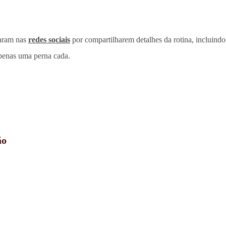
zaram nas
redes sociais
por compartilharem detalhes da rotina, incluin
apenas uma perna cada.
ão