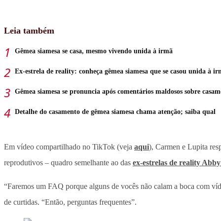
Leia também
Gêmea siamesa se casa, mesmo vivendo unida à irmã
Ex-estrela de reality: conheça gêmea siamesa que se casou unida à i
Gêmea siamesa se pronuncia após comentários maldosos sobre casam
Detalhe do casamento de gêmea siamesa chama atenção; saiba qual
Em vídeo compartilhado no TikTok (veja
aqui
), Carmen e Lupita res
reprodutivos – quadro semelhante ao das
ex-estrelas de reality Abb
“Faremos um FAQ porque alguns de vocês não calam a boca com vídeo
de curtidas. “Então, perguntas frequentes”.