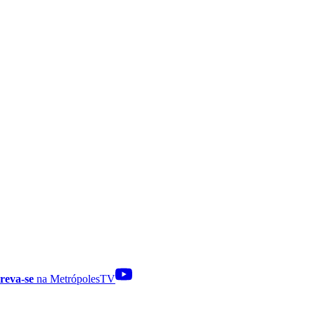
reva-se
na MetrópolesTV