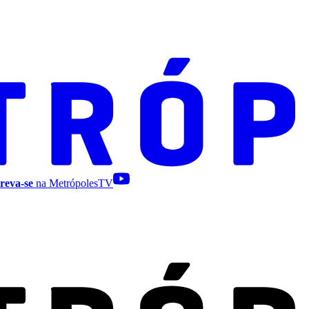
reva-se
na MetrópolesTV