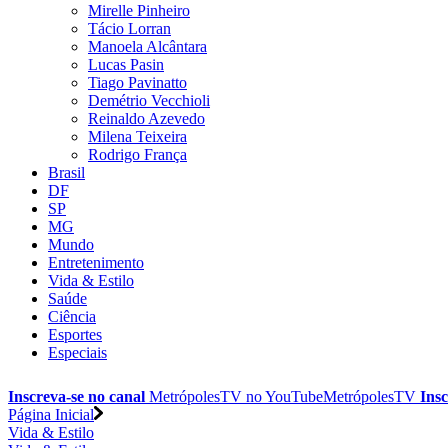
Mirelle Pinheiro
Tácio Lorran
Manoela Alcântara
Lucas Pasin
Tiago Pavinatto
Demétrio Vecchioli
Reinaldo Azevedo
Milena Teixeira
Rodrigo França
Brasil
DF
SP
MG
Mundo
Entretenimento
Vida & Estilo
Saúde
Ciência
Esportes
Especiais
Inscreva-se no canal
MetrópolesTV no
YouTube
MetrópolesTV
Insc
Página Inicial
Vida & Estilo