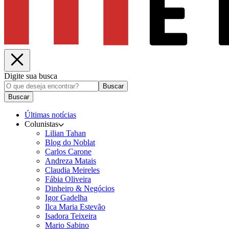
Digite sua busca
Buscar
Buscar
Últimas notícias
Colunistas
Lilian Tahan
Blog do Noblat
Carlos Carone
Andreza Matais
Claudia Meireles
Fábia Oliveira
Dinheiro & Negócios
Igor Gadelha
Ilca Maria Estevão
Isadora Teixeira
Mario Sabino