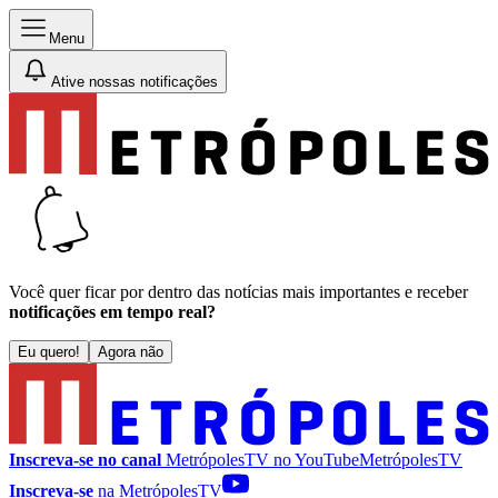
Menu
Ative nossas notificações
Você quer ficar por dentro das notícias mais importantes e receber
notificações em tempo real?
Eu quero!
Agora não
Inscreva-se no canal
MetrópolesTV no
YouTube
MetrópolesTV
Inscreva-se
na MetrópolesTV