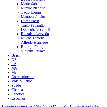
Mario Sabino
Mirelle Pinheiro
Tácio Lorran
Manoela Alcântara
Lucas Pasin
Tiago Pavinatto
Demétrio Vecchioli
Reinaldo Azevedo
Milena Teixeira
Alfredo Henrique
Rodrigo França
Vinícius Passarelli
Brasil
DF
SP
MG
Mundo
Entretenimento
Vida & Estilo
Saúde
Ciência
Esportes
Especiais
Inscreva-se no canal
MetrópolesTV no
YouTube
MetrópolesTV