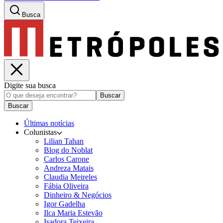
Busca
Digite sua busca
Buscar
Buscar
Últimas notícias
Colunistas
Lilian Tahan
Blog do Noblat
Carlos Carone
Andreza Matais
Claudia Meireles
Fábia Oliveira
Dinheiro & Negócios
Igor Gadelha
Ilca Maria Estevão
Isadora Teixeira