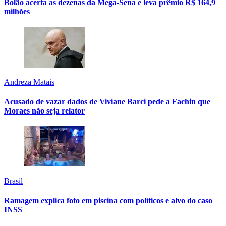
Bolão acerta as dezenas da Mega-Sena e leva prêmio R$ 164,9
milhões
Andreza Matais
Acusado de vazar dados de Viviane Barci pede a Fachin que
Moraes não seja relator
Brasil
Ramagem explica foto em piscina com políticos e alvo do caso
INSS