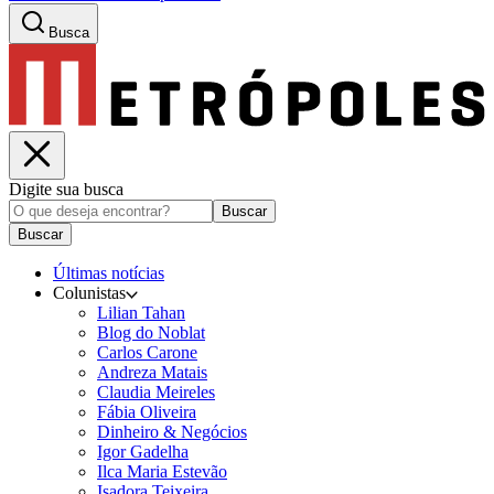
Busca
Digite sua busca
Buscar
Buscar
Últimas notícias
Colunistas
Lilian Tahan
Blog do Noblat
Carlos Carone
Andreza Matais
Claudia Meireles
Fábia Oliveira
Dinheiro & Negócios
Igor Gadelha
Ilca Maria Estevão
Isadora Teixeira