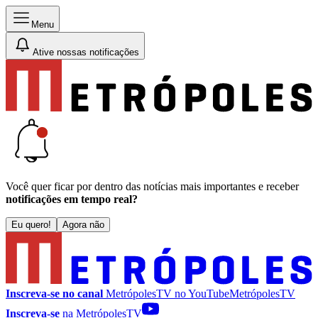
Menu
Ative nossas notificações
Você quer ficar por dentro das notícias mais importantes e receber
notificações em tempo real?
Eu quero!
Agora não
Inscreva-se no canal
MetrópolesTV no
YouTube
MetrópolesTV
Inscreva-se
na MetrópolesTV