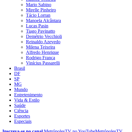
Mario Sabino
Mirelle Pinheiro
Tácio Lorran
Manoela Alcântara
Lucas Pasin
Tiago Pavinatto
Demétrio Vecchioli
Reinaldo Azevedo
Milena Teixeira
Alfredo Henrique
Rodrigo França
Vinícius Passarelli
Brasil
DF
SP
MG
Mundo
Entretenimento
Vida & Estilo
Saúde
Ciência
Esportes
Especiais
Inscreva-se no canal
MetrópolesTV no
YouTube
MetrópolesTV