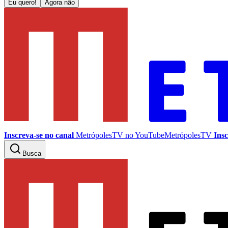
Eu quero!
Agora não
Inscreva-se no canal
MetrópolesTV no
YouTube
MetrópolesTV
Insc
Busca