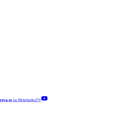
reva-se
na MetrópolesTV