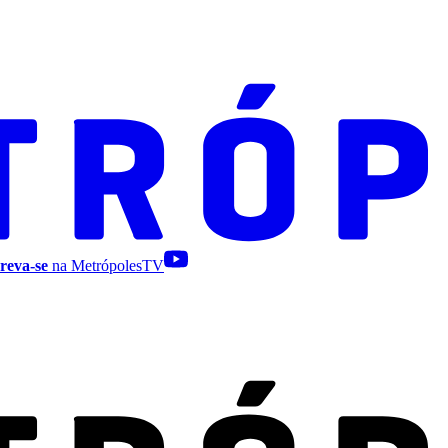
reva-se
na MetrópolesTV