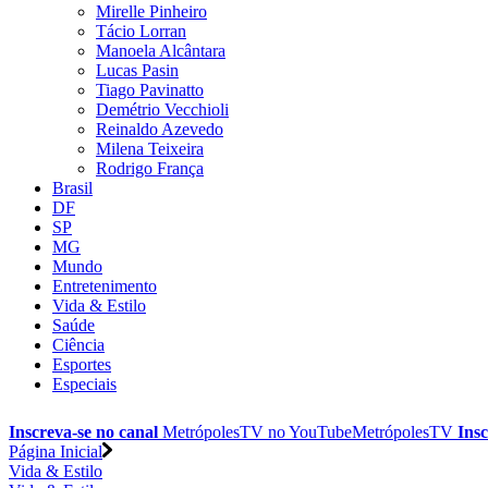
Mirelle Pinheiro
Tácio Lorran
Manoela Alcântara
Lucas Pasin
Tiago Pavinatto
Demétrio Vecchioli
Reinaldo Azevedo
Milena Teixeira
Rodrigo França
Brasil
DF
SP
MG
Mundo
Entretenimento
Vida & Estilo
Saúde
Ciência
Esportes
Especiais
Inscreva-se no canal
MetrópolesTV no
YouTube
MetrópolesTV
Insc
Página Inicial
Vida & Estilo