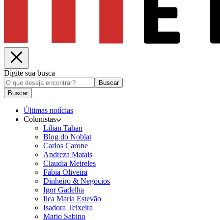
Digite sua busca
Buscar
Buscar
Últimas notícias
Colunistas
Lilian Tahan
Blog do Noblat
Carlos Carone
Andreza Matais
Claudia Meireles
Fábia Oliveira
Dinheiro & Negócios
Igor Gadelha
Ilca Maria Estevão
Isadora Teixeira
Mario Sabino