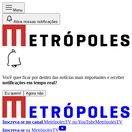
Menu
Ative nossas notificações
Você quer ficar por dentro das notícias mais importantes e receber
notificações em tempo real?
Eu quero!
Agora não
Inscreva-se no canal
MetrópolesTV no
YouTube
MetrópolesTV
Inscreva-se
na MetrópolesTV