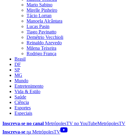
Mario Sabino
Mirelle Pinheiro
Tácio Lorran
Manoela Alcântara
Lucas Pasin
Tiago Pavinatto
Demétrio Vecchioli
Reinaldo Azevedo
Milena Teixeira
Rodrigo França
Brasil
DF
SP
MG
Mundo
Entretenimento
Vida & Estilo
Saúde
Ciência
Esportes
Especiais
Inscreva-se no canal
MetrópolesTV no
YouTube
MetrópolesTV
Inscreva-se
na MetrópolesTV