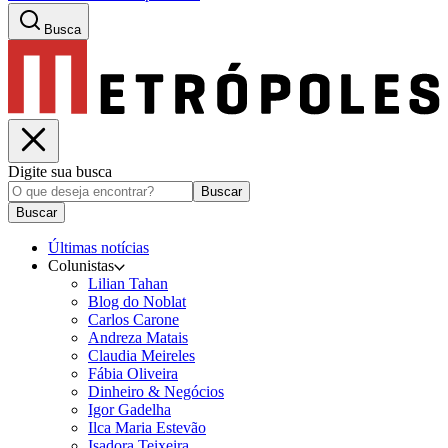
Busca
Digite sua busca
Buscar
Buscar
Últimas notícias
Colunistas
Lilian Tahan
Blog do Noblat
Carlos Carone
Andreza Matais
Claudia Meireles
Fábia Oliveira
Dinheiro & Negócios
Igor Gadelha
Ilca Maria Estevão
Isadora Teixeira