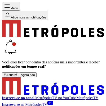
Menu
Ative nossas notificações
Você quer ficar por dentro das notícias mais importantes e receber
notificações em tempo real?
Eu quero!
Agora não
Inscreva-se no canal
MetrópolesTV no
YouTube
MetrópolesTV
Inscreva-se
na MetrópolesTV