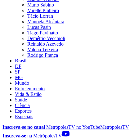
Mario Sabino
Mirelle Pinheiro
Tácio Lorran
Manoela Alcântara
Lucas Pasin
Tiago Pavinatto
Demétrio Vecchioli
Reinaldo Azevedo
Milena Teixeira
Rodrigo França
Brasil
DF
SP
MG
Mundo
Entretenimento
Vida & Estilo
Saúde
Ciência
Esportes
Especiais
Inscreva-se no canal
MetrópolesTV no
YouTube
MetrópolesTV
Inscreva-se
na MetrópolesTV