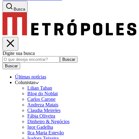
Busca
Digite sua busca
Buscar
Buscar
Últimas notícias
Colunistas
Lilian Tahan
Blog do Noblat
Carlos Carone
Andreza Matais
Claudia Meireles
Fábia Oliveira
Dinheiro & Negócios
Igor Gadelha
Ilca Maria Estevão
Isadora Teixeira